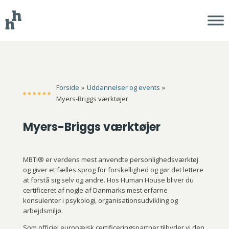
Forside
»
Uddannelser og events
»
Myers-Briggs værktøjer
Myers-Briggs værktøjer
MBTI® er verdens mest anvendte personlighedsværktøj
og giver et fælles sprog for forskellighed og gør det lettere
at forstå sig selv og andre. Hos Human House bliver du
certificeret af nogle af Danmarks mest erfarne
konsulenter i psykologi, organisationsudvikling og
arbejdsmiljø.
Som officiel europæisk certificeringspartner tilbyder vi den