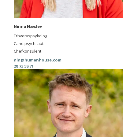
Ninna Næslev
Erhvervspsykolog
Cand.psych. aut.
Chefkonsulent
nin@humanhouse.com
28 73 58 71