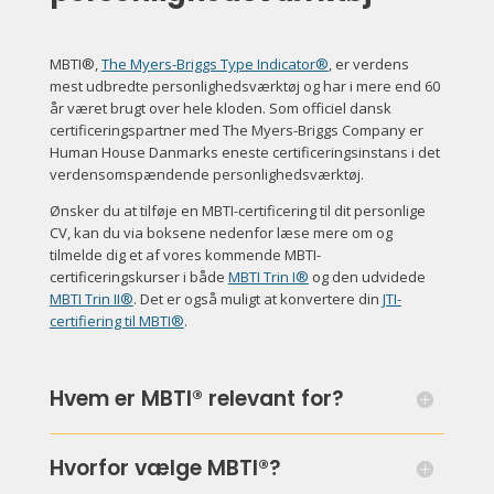
MBTI®,
The Myers-Briggs Type Indicator®
, er verdens
mest udbredte personlighedsværktøj og har i mere end 60
år været brugt over hele kloden. Som officiel dansk
certificeringspartner med The Myers-Briggs Company er
Human House Danmarks eneste certificeringsinstans i det
verdensomspændende personlighedsværktøj.
Ønsker du at tilføje en MBTI-certificering til dit personlige
CV, kan du via boksene nedenfor læse mere om og
tilmelde dig et af vores kommende MBTI-
certificeringskurser i både
MBTI Trin I
®
og den udvidede
MBTI Trin II®
. Det er også muligt at konvertere din
JTI-
certifiering til MBTI
®
.
Hvem er MBTI® relevant for?
Hvorfor vælge MBTI®?