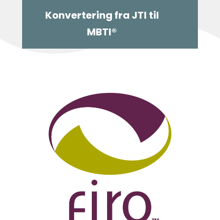
Konvertering fra JTI til
MBTI®