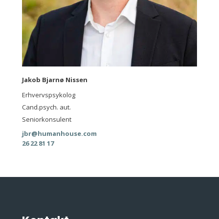
Jakob Bjarnø Nissen
Erhvervspsykolog
Cand.psych. aut.
Seniorkonsulent
jbr@humanhouse.com
26 22 81 17