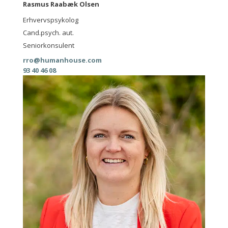
Rasmus Raabæk Olsen
Erhvervspsykolog
Cand.psych. aut.
Seniorkonsulent
rro@humanhouse.com
93 40 46 08