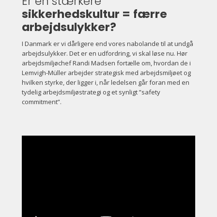
Er en stærkere
sikkerhedskultur =
færre
arbejdsulykker?
I Danmark er vi dårligere end vores nabolande til at undgå
arbejdsulykker. Det er en udfordring, vi skal løse nu. Hør
arbejdsmiljøchef Randi Madsen fortælle om, hvordan de i
Lemvigh-Müller arbejder strategisk med arbejdsmiljøet og
hvilken styrke, der ligger i, når ledelsen går foran med en
tydelig arbejdsmiljøstrategi og et synligt ”safety
commitment”.