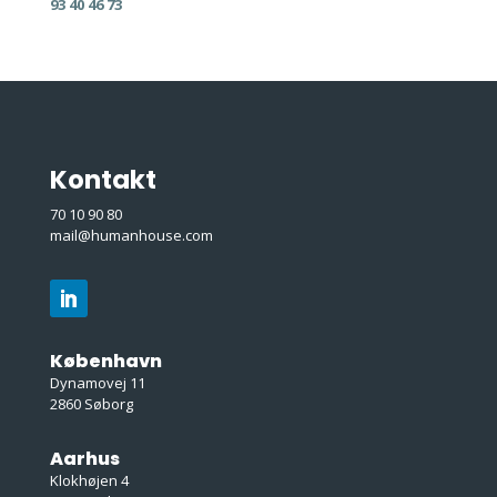
93 40 46 73
Kontakt
70 10 90 80
mail@humanhouse.com
København
Dynamovej 11
2860 Søborg
Aarhus
Klokhøjen 4