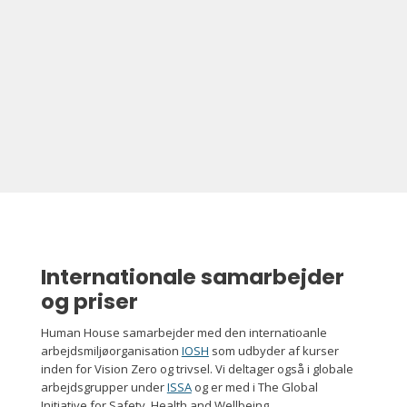
Internationale samarbejder
og priser
Human House samarbejder med den internatioanle
arbejdsmiljøorganisation
IOSH
som udbyder af kurser
inden for Vision Zero og trivsel. Vi deltager også i globale
arbejdsgrupper under
ISSA
og er med i The Global
Initiative for Safety, Health and Wellbeing.