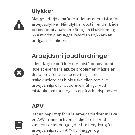
Ulykker
Mange arbejdsområder indebærer en risiko for

arbejdsulykker. Når ulykker opstår, er der både
behov for at analysere årsagen til ulykken og
ikke mindst planlægge, hvordan ulykker kan
undgås i fremtiden.
Arbejdsmiljøudfordringer
I den daglige drift kan der opstå behov for at
løse et eller flere akutte problemer. Måske er

der behov for at reducere tunge løft,
risikovurdere det biologiske eller kemiske
arbejdsmiljø eller at udføre målinger ved
mistanke om for meget støj på arbejdspladsen.
APV
Det er lovpligtigt for alle arbejdspladser at lave
en APV minimum hvert tredje år eller ved

væsentlige ændringer, der har betydning for
arbejdsmiljøet. En APV kortlægger og