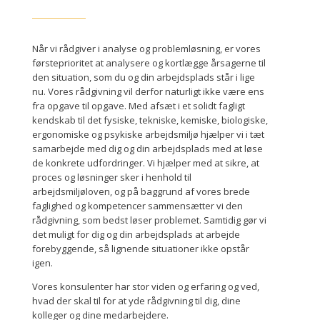
Når vi rådgiver i analyse og problemløsning, er vores
førsteprioritet at analysere og kortlægge årsagerne til
den situation, som du og din arbejdsplads står i lige
nu. Vores rådgivning vil derfor naturligt ikke være ens
fra opgave til opgave. Med afsæt i et solidt fagligt
kendskab til det fysiske, tekniske, kemiske, biologiske,
ergonomiske og psykiske arbejdsmiljø hjælper vi i tæt
samarbejde med dig og din arbejdsplads med at løse
de konkrete udfordringer. Vi hjælper med at sikre, at
proces og løsninger sker i henhold til
arbejdsmiljøloven, og på baggrund af vores brede
faglighed og kompetencer sammensætter vi den
rådgivning, som bedst løser problemet. Samtidig gør vi
det muligt for dig og din arbejdsplads at arbejde
forebyggende, så lignende situationer ikke opstår
igen.
Vores konsulenter har stor viden og erfaring og ved,
hvad der skal til for at yde rådgivning til dig, dine
kolleger og dine medarbejdere.