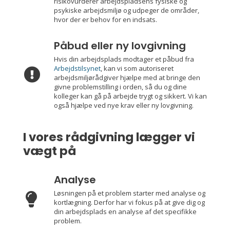
risikovurderer arbejdspladsens fysiske og
psykiske arbejdsmiljø og udpeger de områder,
hvor der er behov for en indsats.
Påbud eller ny lovgivning
Hvis din arbejdsplads modtager et påbud fra
Arbejdstilsynet
, kan vi som autoriseret

arbejdsmiljørådgiver hjælpe med at bringe den
givne problemstilling i orden, så du og dine
kolleger kan gå på arbejde trygt og sikkert. Vi kan
også hjælpe ved nye krav eller ny lovgivning.
I vores rådgivning
lægger vi
vægt på
Analyse
Løsningen på et problem starter med analyse og

kortlægning. Derfor har vi fokus på at give dig og
din arbejdsplads en analyse af det specifikke
problem.