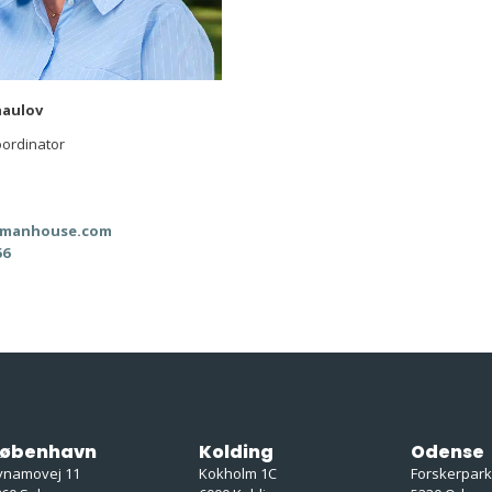
haulov
ordinator
manhouse.com
56
øbenhavn
Kolding
Odense
ynamovej 11
Kokholm 1C
Forskerpar