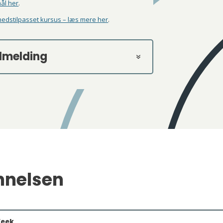
mål her
.
edstilpasset kursus – læs mere her
.
ilmelding
nnelsen
Week