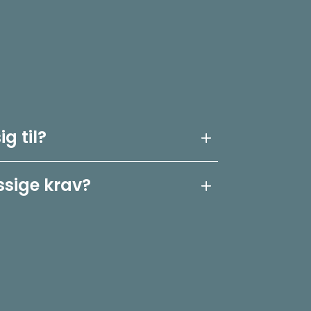
g til?
ssige krav?