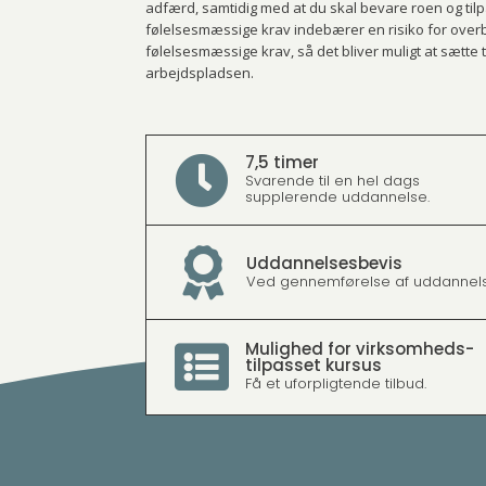
adfærd, samtidig med at du skal bevare roen og tilp
følelsesmæssige krav indebærer en risiko for overb
følelsesmæssige krav, så det bliver muligt at sætt
arbejdspladsen.
7,5 timer

Svarende til en hel dags
supplerende uddannelse.

Uddannelsesbevis
Ved gennemførelse af uddannels
Mulighed for virksomheds­

tilpasset kursus
Få et uforpligtende tilbud.