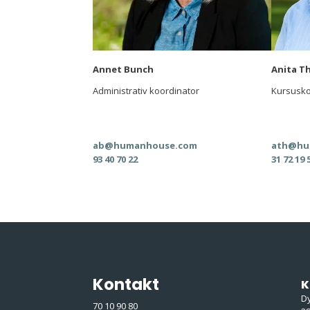
Annet Bunch
Anita T
Administrativ koordinator
Kursusko
ab@humanhouse.com
ath@hu
93 40 70 22
31 72 19 
Kontakt
K
D
70 10 90 80