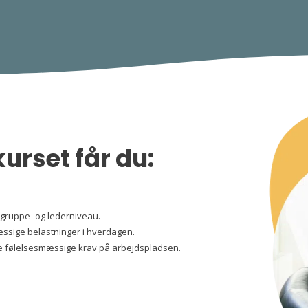
urset får du:
, gruppe- og lederniveau.
æssige belastninger i hverdagen.
høje følelsesmæssige krav på arbejdspladsen.