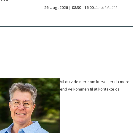
26. aug. 2026
|
08:30 - 16:00
dansk lokaltid
Vil du vide mere om kurset, er du mere
end velkommen til at kontakte os.