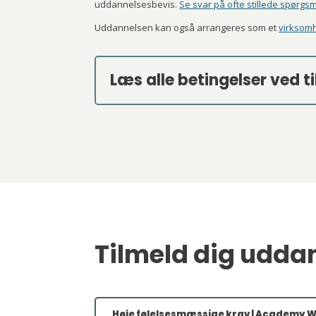
uddannelsesbevis.
Se svar på ofte stillede spørgs
Uddannelsen kan også arrangeres som et
virksomh
Læs alle betingelser ved t
Tilmeld dig udda
Høje følelsesmæssige krav | Academy 