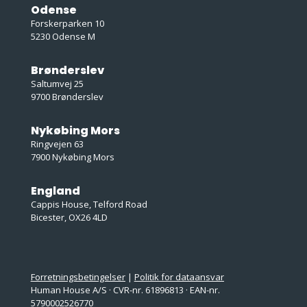
Odense
Forskerparken 10
5230 Odense M
Brønderslev
Saltumvej 25
9700 Brønderslev
Nykøbing Mors
Ringvejen 63
7900 Nykøbing Mors
England
Cappis House, Telford Road
Bicester, OX26 4LD
Forretningsbetingelser
|
Politik for dataansvar
Human House A/S · CVR-nr. 61896813 · EAN-nr.
5790002526770