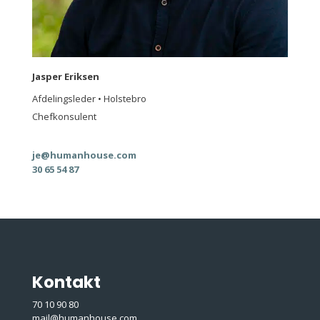
Jasper Eriksen
Afdelingsleder • Holstebro
Chefkonsulent
je@humanhouse.com
30 65 54 87
Kontakt
70 10 90 80
mail@humanhouse.com