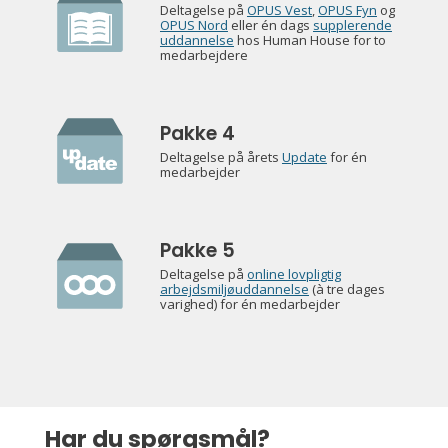
Deltagelse på
OPUS Vest
,
OPUS Fyn
og
OPUS Nord
eller én dags
supplerende
uddannelse
hos Human House for to
medarbejdere
Pakke 4
Deltagelse på årets
Update
for én
medarbejder
Pakke 5
Deltagelse på
online lovpligtig
arbejdsmiljøuddannelse
(à tre dages
varighed) for én medarbejder
Har du spørgsmål?