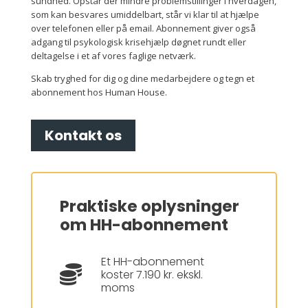
sundhed. Opstår der mindre problemstillinger i hverdagen,
som kan besvares umiddelbart, står vi klar til at hjælpe
over telefonen eller på email. Abonnement giver også
adgang til
psykologisk krisehjælp døgnet rundt eller
deltagelse i et af vores faglige netværk.
Skab tryghed for dig og dine medarbejdere og tegn et
abonnement hos Human House.
Kontakt os
Praktiske oplysninger
om HH-abonnement
Et HH-abonnement

koster 7.190 kr. ekskl.
moms