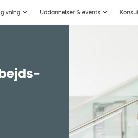
givning
Uddannelser & events
Konsul
bejds­