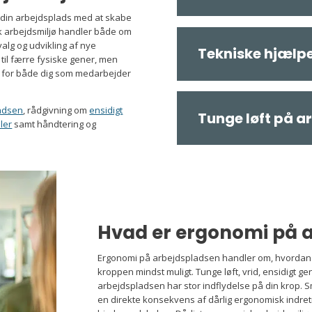
e din arbejdsplads med at skabe
sk arbejdsmiljø handler både om
alg og udvikling af nye
Tekniske hjælp
til færre fysiske gener, men
avn for både dig som medarbejder
ladsen
, rådgivning om
ensidigt
Tunge løft på a
ler
samt håndtering og
Hvad er ergonomi på 
Ergonomi på arbejdspladsen handler om, hvordan du
kroppen mindst muligt. Tunge løft, vrid, ensidigt ge
arbejdspladsen har stor indflydelse på din krop. S
en direkte konsekvens af dårlig ergonomisk indre