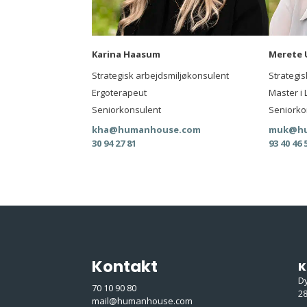
Karina Haasum
Merete 
Strategisk arbejdsmiljøkonsulent
Strategi
Ergoterapeut
Master i
Seniorkonsulent
Seniorko
kha@humanhouse.com
muk@hu
30 94 27 81
93 40 46 
Kontakt
K
D
70 10 90 80
2
mail@humanhouse.com