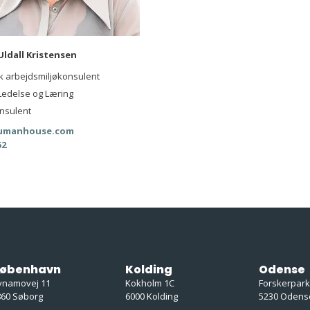
Uldall Kristensen
sk arbejdsmiljøkonsulent
 Ledelse og Læring
nsulent
manhouse.com
52
øbenhavn
Kolding
Odense
ynamovej 11
Kokholm 1C
Forskerpar
860 Søborg
6000 Kolding
5230 Odens