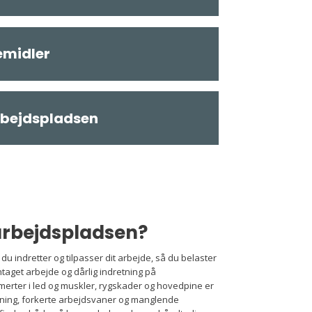
emidler
rbejdspladsen
arbejdspladsen?
 indretter og tilpasser dit arbejde, så du belaster
ntaget arbejde og dårlig indretning på
merter i led og muskler, rygskader og hovedpine er
tning, forkerte arbejdsvaner og manglende