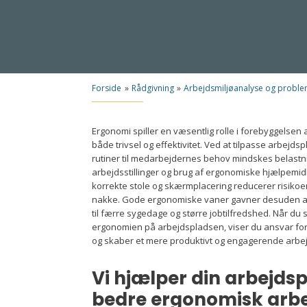
Forside
»
Rådgivning
»
Arbejdsmiljøanalyse og proble
Ergonomi spiller en væsentlig rolle i forebyggelse
både trivsel og effektivitet. Ved at tilpasse arbejds
rutiner til medarbejdernes behov mindskes belastni
arbejdsstillinger og brug af ergonomiske hjælpem
korrekte stole og skærmplacering reducerer risikoen
nakke. Gode ergonomiske vaner gavner desuden arb
til færre sygedage og større jobtilfredshed. Når du
ergonomien på arbejdspladsen, viser du ansvar f
og skaber et mere produktivt og engagerende arbejds
Vi hjælper din arbejdspl
bedre ergonomisk arbe