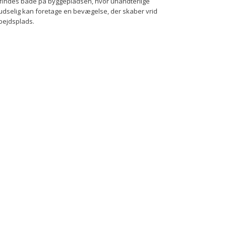
 findes både på byggepladsen, hvor uhåndterlige
pludselig kan foretage en bevægelse, der skaber vrid
rbejdsplads.