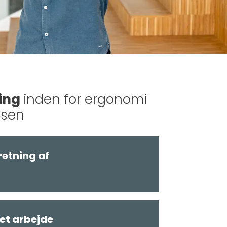
ning
inden for ergonomi
dsen
etning af
et arbejde