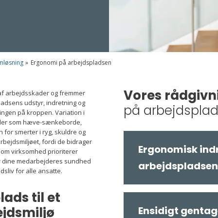
mløsning
»
Ergonomi på arbejdspladsen
Vores rådgiv
n af arbejdsskader og fremmer
pladsens udstyr, indretning og
på arbejdspla
ngen på kroppen. Variation i
idler som hæve-sænkeborde,
 for smerter i ryg, skuldre og
ejdsmiljøet, fordi de bidrager
Ergonomisk indr
 som virksomhed prioriterer
or dine medarbejderes sundhed
arbejdspladsen
liv for alle ansatte.
ads til et
jdsmiljø
Ensidigt gentag