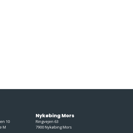
Nykøbing Mors
ken 10
Ringvejen 63
e M
7900 Nykøbing Mors