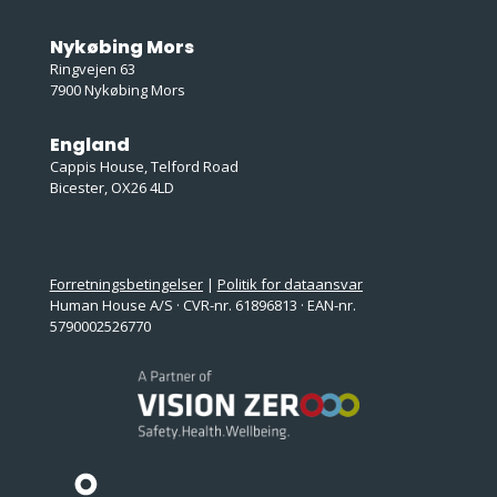
Nykøbing Mors
Ringvejen 63
7900 Nykøbing Mors
England
Cappis House, Telford Road
Bicester, OX26 4LD
Forretningsbetingelser
|
Politik for dataansvar
Human House A/S · CVR-nr. 61896813 · EAN-nr.
5790002526770