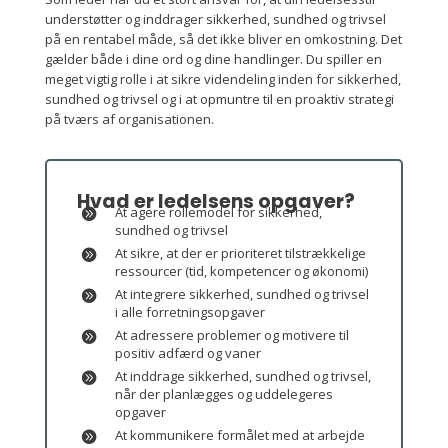
understøtter og inddrager sikkerhed, sundhed og trivsel
på en rentabel måde, så det ikke bliver en omkostning. Det
gælder både i dine ord og dine handlinger. Du spiller en
meget vigtig rolle i at sikre videndeling inden for sikkerhed,
sundhed og trivsel og i at opmuntre til en proaktiv strategi
på tværs af organisationen.
Hvad er ledelsens opgaver?
At agere rollemodel for sikkerhed,
sundhed og trivsel
At sikre, at der er prioriteret tilstrækkelige
ressourcer (tid, kompetencer og økonomi)
At integrere sikkerhed, sundhed og trivsel
i alle forretningsopgaver
At adressere problemer og motivere til
positiv adfærd og vaner
At inddrage sikkerhed, sundhed og trivsel,
når der planlægges og uddelegeres
opgaver
At kommunikere formålet med at arbejde