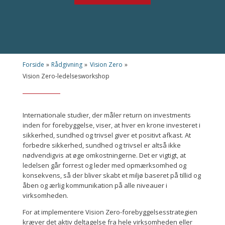
Forside
»
Rådgivning
»
Vision Zero
»
Vision Zero-ledelsesworkshop
Internationale studier, der måler return on investments
inden for forebyggelse, viser, at hver en krone investeret i
sikkerhed, sundhed og trivsel giver et positivt afkast. At
forbedre sikkerhed, sundhed og trivsel er altså ikke
nødvendigvis at øge omkostningerne. Det er vigtigt, at
ledelsen går forrest og leder med opmærksomhed og
konsekvens, så der bliver skabt et miljø baseret på tillid og
åben og ærlig kommunikation på alle niveauer i
virksomheden.
For at implementere Vision Zero-forebyggelsesstrategien
kræver det aktiv deltagelse fra hele virksomheden eller