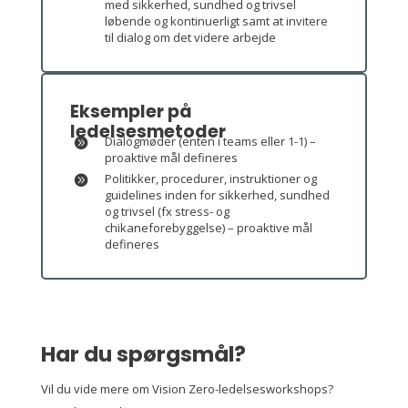
med sikkerhed, sundhed og trivsel
løbende og kontinuerligt samt at invitere
til dialog om det videre arbejde
Eksempler på
ledelsesmetoder
Dialogmøder (enten i teams eller 1-1) –
proaktive mål defineres
Politikker, procedurer, instruktioner og
guidelines inden for sikkerhed, sundhed
og trivsel (fx stress- og
chikaneforebyggelse) – proaktive mål
defineres
Har du spørgsmål?
Vil du vide mere om Vision Zero-ledelsesworkshops?