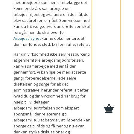
e
medarbejdere sammen tilrettelægge det
d
kommende års samarbejde om
r
arbejdsmiljøet og evaluere om de mål, der
ø
ft
blev sat året før, er nået. Som virksomhed
e
kan du frit vælge, hvordan drøftelsen skal
l
foregå, men du skal over for
s
e
Arbejdstilsynet
kunne dokumentere, at
den har fundet sted, fx i form af et referat.
M
Har din virksomhed ikke selv ressourcer til
ø
d
at gennemføre arbejdsmiljødrøftelsen,
e
kan vi i samarbejde med jer få den
l
gennemført. Vi kan hjælpe med at sætte
e
d
gang i forberedelserne, lede selve
e
drøftelsen og sørge for alt det
ls
administrative, herunder referat, alt efter
e
u
hvad du og din virksomhed har brug for
n
hjælp til. Vi deltager i
d

arbejdsmiljødrøftelsen som ekspert i
e
r
spørgsmål, der relaterer sig til
s
arbejdsmiljø. Det betyder, at I løbende kan
e
spørge os til råds og få ‘her og nu’-svar,
lv
e
der kan styrke diskussioner og