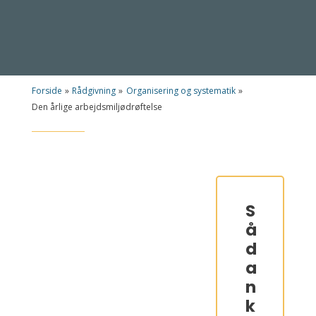
Forside
»
Rådgivning
»
Organisering og systematik
»
Den årlige arbejdsmiljødrøftelse
S
å
d
a
n
k