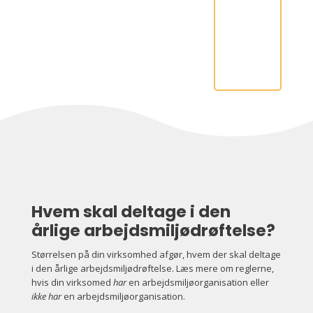
m
e
r
af
A
M
O
Hvem skal deltage i den
årlige arbejdsmiljødrøftelse?
Størrelsen på din virksomhed afgør, hvem der skal deltage
i den årlige arbejdsmiljødrøftelse. Læs mere om reglerne,
hvis din virksomed
har
en arbejdsmiljøorganisation eller
ikke har
en arbejdsmiljøorganisation.