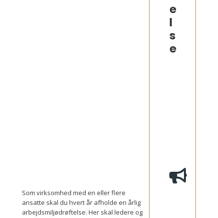
e
l
s
e
I
n
d
k
a
l
d
e
l
s
e
ti
l
d

e
n
å
Som virksomhed med en eller flere
rl
ansatte skal du hvert år afholde en årlig
i
arbejdsmiljødrøftelse. Her skal ledere og
g