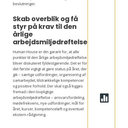
d
beslutninger.
r
ø
ft
Skab overblik og få
e
ls
styr på krav til den
e
n
årlige
arbejdsmiljødrøftelse
St
at
Human House er din garant for, at alle
u
s
punkter til den årlige arbejdsmiljødrøftelse
p
bliver diskuteret fyldestgørende. Det er for
å
det første vigtigt at gøre status på året, der
a
r
gik – særlige udfordringer, organisering af
b
samarbejdet, tilstrækkelige kompetencer
ej
og positive forhold. Der skal også kigges
d
s
fremad i den lovpligtige
m

arbejdsmiljødrøftelse – ansvarsfordeling,
ilj
mødefrekvens, nye udfordringer, mål for
ø
et
året, kurser, kompetenceløft og eventuel
d
ekstern rådgivning.
et
s
e