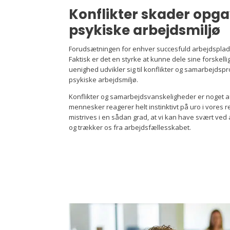
Konflikter skader opga
psykiske arbejdsmiljø
Forudsætningen for enhver succesfuld arbejdsplad
Faktisk er det en styrke at kunne dele sine forskell
uenighed udvikler sig til konflikter og samarbejds
psykiske arbejdsmiljø.
Konflikter og samarbejdsvanskeligheder er noget a
mennesker reagerer helt instinktivt på uro i vores rel
mistrives i en sådan grad, at vi kan have svært ved at
og trækker os fra arbejdsfællesskabet.