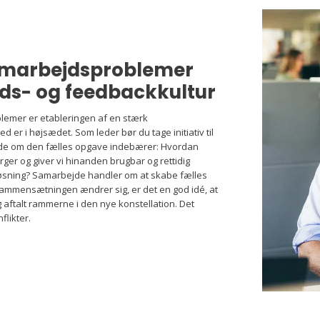
samarbejdsproblemer
ds- og feedbackkultur
lemer er etableringen af en stærk
 er i højsædet. Som leder bør du tage initiativ til
de om den fælles opgave indebærer: Hvordan
er og giver vi hinanden brugbar og rettidig
eløsning? Samarbejde handler om at skabe fælles
msammensætningen ændrer sig, er det en god idé, at
 aftalt rammerne i den nye konstellation. Det
flikter.