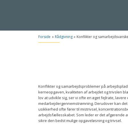
Forside
»
Rådgivning
»
Konflikter og samarbejdsvansk
Konflikter og samarbejdsproblemer på arbejdsplads
kerneopgaven, kvaliteten af arbejdet og trivslen bl
lov at udvikle sig, ser vi ofte en øget fejlrate, lavere 
medarbejdergennemstrømning. Derudover kan de
usikkerhed ofte fører til mistrivsel, koncentratio
arbejdsfællesskabet. Som leder er det afgørende at 
sikre den bedst mulige opgaveløsning og trivsel.