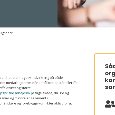
eligheder
Såd
or
en har stor negativ indvirkning på både
kon
andt medarbejderne. Når konflikter opstår eller får
sam
effektivitet og større
t
psykiske arbejdsmiljø
tage skade, da uro og
nsbesvær og mindre engagement i
håndtere og forebygge konflikter aktivt for at