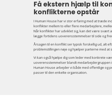
Få ekstern hjælp til ko
konflikterne opstår
I Human House har vi stor erfaring med at træde i
konflikter mellem to eller flere medarbejdere, mell
Når konflikter har udviklet sig, kan det være svært a
lægge fortidens uoverensstemmelser til side og fre
Årsagen til en konflikt ser typisk forskellig ud, alt
problemstillingen nøje og hjælper parterne med at s
Vi kan også hjælpe dig som leder med konkrete værk
uoverensstemmelser blandt medarbejdergruppen i frem
Human House arbejder vi både med offentlige og pri
passer til den enkelte organisation.