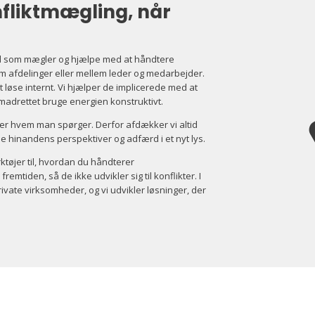
nfliktmægling, når
nd som mægler og hjælpe med at håndtere
em afdelinger eller mellem leder og medarbejder.
t løse internt. Vi hjælper de implicerede med at
madrettet bruge energien konstruktivt.
 efter hvem man spørger. Derfor afdækker vi altid
e hinandens perspektiver og adfærd i et nyt lys.
tøjer til, hvordan du håndterer
tiden, så de ikke udvikler sig til konflikter. I
vate virksomheder, og vi udvikler løsninger, der