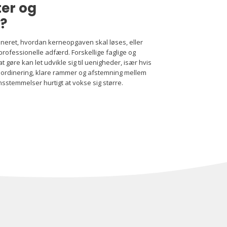
ter og
?
efineret, hvordan kerneopgaven skal løses, eller
professionelle adfærd. Forskellige faglige og
at gøre kan let udvikle sig til uenigheder, især hvis
oordinering, klare rammer og afstemning mellem
sstemmelser hurtigt at vokse sig større.