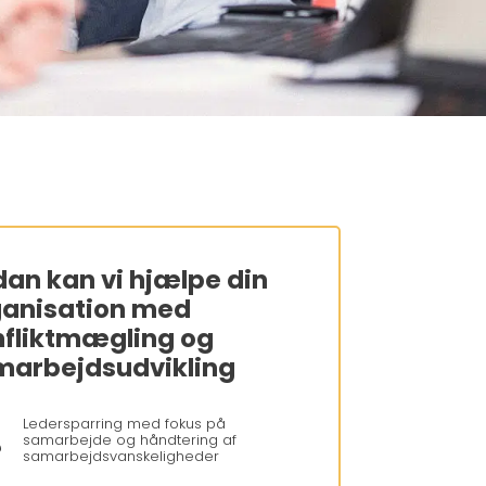
an kan vi hjælpe din
ganisation med
flikt­mægling og
arbejds­udvikling
Ledersparring med fokus på

samarbejde og håndtering af
samarbejdsvanskeligheder