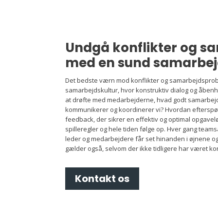
Undgå konflikter og 
med en sund samarbej
Det bedste værn mod konflikter og samarbejdsprob
samarbejdskultur, hvor konstruktiv dialog og åbenhed
at drøfte med medarbejderne, hvad godt samarbej
kommunikerer og koordinerer vi? Hvordan efterspørg
feedback, der sikrer en effektiv og optimal opgav
spilleregler og hele tiden følge op. Hver gang tea
leder og medarbejdere får set hinanden i øjnene og
gælder også, selvom der ikke tidligere har været kon
Kontakt os