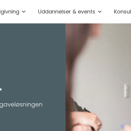
givning
Uddannelser & events
Konsul
r
pgaveløsningen