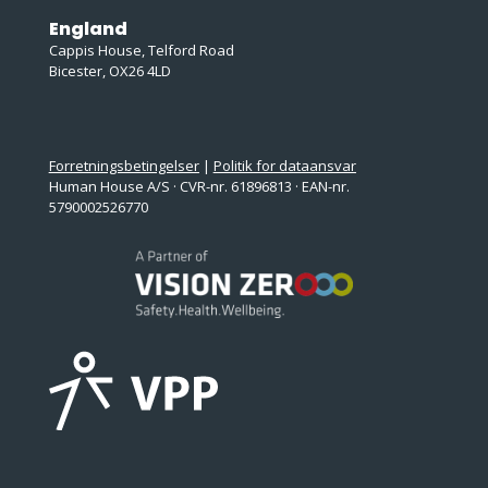
England
Cappis House, Telford Road
Bicester, OX26 4LD
Forretningsbetingelser
|
Politik for dataansvar
Human House A/S · CVR-nr. 61896813 · EAN-nr.
5790002526770