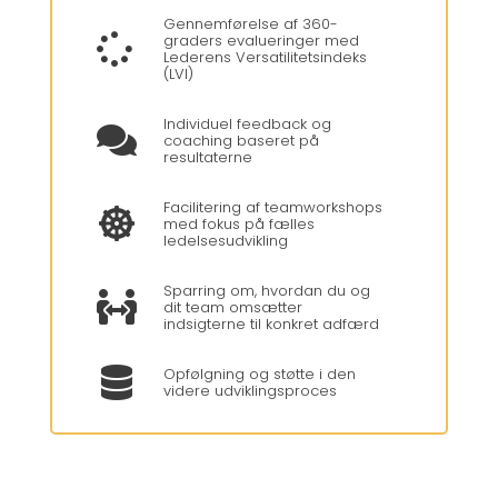
Gennemførelse af 360-
graders evalueringer med

Lederens Versatilitetsindeks
(LVI)
Individuel feedback og

coaching baseret på
resultaterne
Facilitering af teamworkshops

med fokus på fælles
ledelsesudvikling
Sparring om, hvordan du og

dit team omsætter
indsigterne til konkret adfærd
Opfølgning og støtte i den

videre udviklingsproces