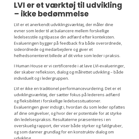
LVI er et værktøj til udvikling
– ikke bedømmelse
LVI er et anerkendt udviklingsværktøj, der måler dine
evner som leder til at balancere mellem forskellige
ledelsesstile og tilpasse din adfærd efter konteksten.
Evalueringen bygger på feedback fra både overordnede,
sideordnede og medarbejdere og giver et
helhedsorienteret billede af dit virke som leder i praksis.
I Human House er vi certificerede i at lave LVI-evalueringer,
der skaber refleksion, dialog og målrettet udvikling – både
individuelt og i ledergruppen.
LVI er ikke en traditionel performancevurdering. Det er et
udviklingsværktøj, der sætter fokus på lederens adfærd
og fleksibilitet i forskellige ledelsessituationer.
Evalueringen giver indsigt i, hvordan du som leder opfattes
af dine omgivelser, og hvor der er potentiale for at styrke
din ledelsespraksis. Resultaterne præsenteres i en
overskuelig rapport, der viser både styrker og faldgruber,
og som danner grundlag for en konstruktiv dialog om
udvikling.