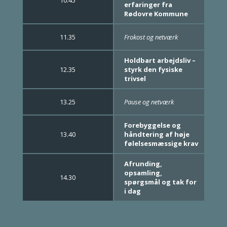
10.45
erfaringer fra
Rødovre Kommune
11.35
Frokost og netværk
Holdbart arbejdsliv –
12.35
styrk den fysiske
trivsel
13.25
Pause og netværk
Forebyggelse og
13.40
håndtering af høje
følelsesmæssige krav
Afrunding,
opsamling,
14.30
spørgsmål og tak for
i dag