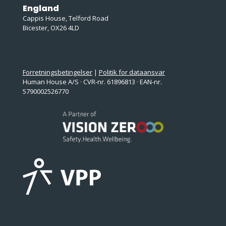
England
Cappis House, Telford Road
Bicester, OX26 4LD
Forretningsbetingelser
|
Politik for dataansvar
Human House A/S · CVR-nr. 61896813 · EAN-nr.
5790002526770