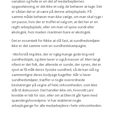
variation og hvile er en del af medarbejdernes
opgaveløsning, er det ikke et valg, de behøver at tage. Det
er sådan det er at være på denne arbejdsplads. På
samme måde behøver man ikke vælge, om man skal ryge i
sin pause, hvis der er truffet et valg om, at det her er en
røgfri arbejdsplads, eller om man vil spise sundt eller
økologisk, hvis maden i kantinen bare er økologisk.
Det er essentielt for Rikke at slå fast, at sundhedsmiljøer
ikke er det samme som en sundhedskampagne.
- Misforstå mig ikke, der er rigtig mange gode ting ved
sundhedstjek, og dem laver vi også masser af. Men langt
oftest er det folk, der allerede er sunde, der synes, det er
sjovt at få målt deres fysiske sundhed, så de kan stå og
sammenligne deres bodyage bagefter. Når vi laver
sundhedsmiljøer, træffer vi nogle overordnede
beslutninger på vegne af hele virksomheden, som ikke
står til diskussion. Det handler ikke om, hvorvidt Lars’
livvidde er lidt for stor, eller om at Ellen tit går hjem med
spændingshovedpine. Vi har etableret nogle
arbejdsgange for alle medarbejdere i hele virksomheden.