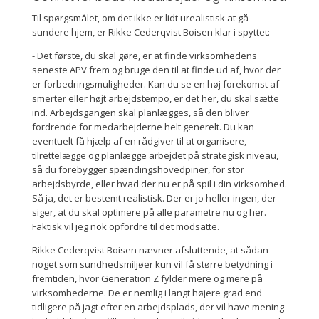
Til spørgsmålet, om det ikke er lidt urealistisk at gå
sundere hjem, er Rikke Cederqvist Boisen klar i spyttet:
- Det første, du skal gøre, er at finde virksomhedens
seneste APV frem og bruge den til at finde ud af, hvor der
er forbedringsmuligheder. Kan du se en høj forekomst af
smerter eller højt arbejdstempo, er det her, du skal sætte
ind. Arbejdsgangen skal planlægges, så den bliver
fordrende for medarbejderne helt generelt. Du kan
eventuelt få hjælp af en rådgiver til at organisere,
tilrettelægge og planlægge arbejdet på strategisk niveau,
så du forebygger spændingshovedpiner, for stor
arbejdsbyrde, eller hvad der nu er på spil i din virksomhed.
Så ja, det er bestemt realistisk. Der er jo heller ingen, der
siger, at du skal optimere på alle parametre nu og her.
Faktisk vil jeg nok opfordre til det modsatte.
Rikke Cederqvist Boisen nævner afsluttende, at sådan
noget som sundhedsmiljøer kun vil få større betydning i
fremtiden, hvor Generation Z fylder mere og mere på
virksomhederne. De er nemlig i langt højere grad end
tidligere på jagt efter en arbejdsplads, der vil have mening