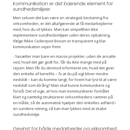
Kommunikation er det bærende element for
sundhedsmiljøer
Men selvom det kan være en strategisk beslutning fra
virksomheden, er det altafgørende at få medarbejderne
med, hvis du vil lykkes. Man kan simpelthen ikke
implementere sundhedsmiljøer uden deres opbakning.
Ifølge Rikke Cederqvist Boisen er transparent og klar
kommunikation vejen frem:
- Søsætter man bare en masse projekter, uden de ansatte
ved, hvad det gør godt for, får du ikke mange med på
rejsen. Men får du derimod informeret om, hvad det giver
den enkelte af benefits – fx at du på sigt bliver mindre
nedslidt – kan du komme langt, for hvem har lyst til at være
nedslidt som 60-årig? Man skal kunne kommunikere og
forstå. Det vil sige, at hvis man kommunikerer formålet
klart og samtidig strukturerer virksomhedens rammer på
en måde, så de automatisk hjælper den enkeltes adfærd i
en sundere retning, så kan man lykkes med at skabe
sundhedsmiljø.
Gevinst for både medarbejder og virksomhed