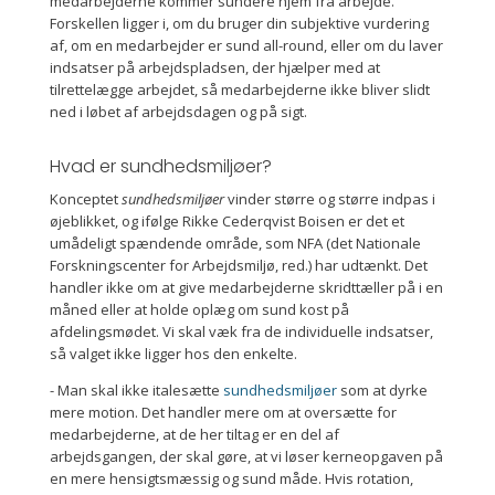
medarbejderne kommer sundere hjem fra arbejde.
Forskellen ligger i, om du bruger din subjektive vurdering
af, om en medarbejder er sund all-round, eller om du laver
indsatser på arbejdspladsen, der hjælper med at
tilrettelægge arbejdet, så medarbejderne ikke bliver slidt
ned i løbet af arbejdsdagen og på sigt.
Hvad er sundhedsmiljøer?
Konceptet
sundhedsmiljøer
vinder større og større indpas i
øjeblikket, og ifølge Rikke Cederqvist Boisen er det et
umådeligt spændende område, som NFA (det Nationale
Forskningscenter for Arbejdsmiljø, red.) har udtænkt. Det
handler ikke om at give medarbejderne skridttæller på i en
måned eller at holde oplæg om sund kost på
afdelingsmødet. Vi skal væk fra de individuelle indsatser,
så valget ikke ligger hos den enkelte.
- Man skal ikke italesætte
sundhedsmiljøer
som at dyrke
mere motion. Det handler mere om at oversætte for
medarbejderne, at de her tiltag er en del af
arbejdsgangen, der skal gøre, at vi løser kerneopgaven på
en mere hensigtsmæssig og sund måde. Hvis rotation,