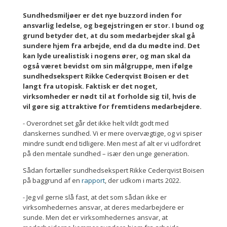
Sundhedsmiljøer er det nye buzzord inden for
ansvarlig ledelse, og begejstringen er stor. I bund og
grund betyder det, at du som medarbejder skal gå
sundere hjem fra arbejde, end da du mødte ind. Det
kan lyde urealistisk i nogens ører, og man skal da
også været bevidst om sin målgruppe, men ifølge
sundhedsekspert Rikke Cederqvist Boisen er det
langt fra utopisk. Faktisk er det noget,
virksomheder er nødt til at forholde sig til, hvis de
vil gøre sig attraktive for fremtidens medarbejdere.
- Overordnet set går det ikke helt vildt godt med
danskernes sundhed. Vi er mere overvægtige, og vi spiser
mindre sundt end tidligere. Men mest af alt er vi udfordret
på den mentale sundhed – især den unge generation.
Sådan fortæller sundhedsekspert Rikke Cederqvist Boisen
på baggrund af en
rapport
, der udkom i marts 2022.
- Jeg vil gerne slå fast, at det som sådan ikke er
virksomhedernes ansvar, at deres medarbejdere er
sunde. Men det er virksomhedernes ansvar, at