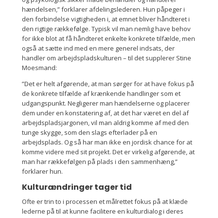
hændelsen,” forklarer afdelingslederen. Hun påpeger i
den forbindelse vigtigheden i, at emnet bliver håndteret i
den rigtige rækkefølge. Typisk vil man nemlig have behov
for ikke blot at få håndteret enkelte konkrete tilfælde, men
også at sætte ind med en mere generel indsats, der
handler om arbejdspladskulturen – til det supplerer Stine
Moesmand:
”Det er helt afgørende, at man sørger for at have fokus på
de konkrete tilfælde af krænkende handlinger som et
udgangspunkt. Negligerer man hændelserne og placerer
dem under en konstatering af, at det har været en del af
arbejdspladsjargonen, vil man aldrig komme af med den
tunge skygge, som den slags efterlader på en
arbejdsplads. Og så har man ikke en jordisk chance for at
komme videre med sit projekt. Det er virkelig afgørende, at
man har rækkefølgen på plads i den sammenhæng,”
forklarer hun.
Kulturændringer tager tid
Ofte er trin to i processen et målrettet fokus på at klæde
lederne på til at kunne facilitere en kulturdialog i deres