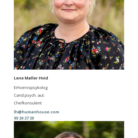
Lene Møller Hvid
Erhvervspsykolog
Cand.psych. aut.
Chefkonsulent
lh@humanhouse.com
93 20 27 20