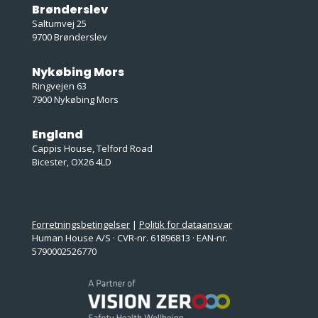
Brønderslev
Saltumvej 25
9700 Brønderslev
Nykøbing Mors
Ringvejen 63
7900 Nykøbing Mors
England
Cappis House, Telford Road
Bicester, OX26 4LD
Forretningsbetingelser
|
Politik for dataansvar
Human House A/S · CVR-nr. 61896813 · EAN-nr.
5790002526770