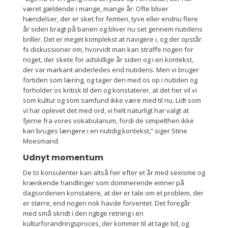
været gældende i mange, mange år: Ofte bliver
hændelser, der er sket for femten, tyve eller endnu flere
år siden bragt på banen og bliver nu set gennem nutidens
briller. Det er meget komplekst at navigere i, og der opstår
fx diskussioner om, hvorvidt man kan straffe nogen for
noget, der skete for adskillige år siden og i en kontekst,
der var markant anderledes end nutidens. Men vi bruger
fortiden som læring, og tager den med os op i nutiden og
forholder os kritisk til den og konstaterer, at det her vil vi
som kultur og som samfund ikke være med til nu. Lidt som
vi har oplevet det med ord, vi helt naturligt har valgt at
fjerne fra vores vokabularium, fordi de simpelthen ikke
kan bruges længere i en nutidig kontekst,” siger Stine
Moesmand.
Udnyt momentum
De to konsulenter kan altså her efter et år med sexisme og
krænkende handlinger som dominerende emner på
dagsordenen konstatere, at der er tale om et problem, der
er større, end nogen nok havde forventet. Det foregår
med små skridt i den rigtige retning i en
kulturforandringsproces, der kommer til at tage tid, og