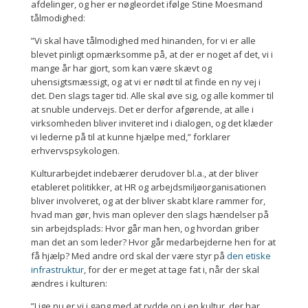
afdelinger, og her er nøgleordet ifølge Stine Moesmand
tålmodighed:
”Vi skal have tålmodighed med hinanden, for vi er alle
blevet pinligt opmærksomme på, at der er noget af det, vi i
mange år har gjort, som kan være skævt og
uhensigtsmæssigt, og at vi er nødt til at finde en ny vej i
det. Den slags tager tid. Alle skal øve sig, og alle kommer til
at snuble undervejs. Det er derfor afgørende, at alle i
virksomheden bliver inviteret ind i dialogen, og det klæder
vi lederne på til at kunne hjælpe med,” forklarer
erhvervspsykologen.
Kulturarbejdet indebærer derudover bl.a., at der bliver
etableret politikker, at HR og arbejdsmiljøorganisationen
bliver involveret, og at der bliver skabt klare rammer for,
hvad man gør, hvis man oplever den slags hændelser på
sin arbejdsplads: Hvor går man hen, og hvordan griber
man det an som leder? Hvor går medarbejderne hen for at
få hjælp? Med andre ord skal der være styr på
den etiske
infrastruktur
, for der er meget at tage fat i, når der skal
ændres i kulturen:
”Lige nu er vi i gang med at rydde op i en kultur, der har