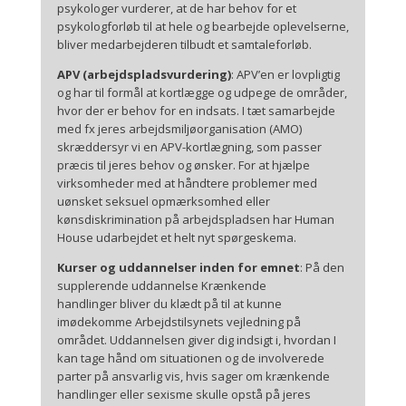
psykologer vurderer, at de har behov for et
psykologforløb til at hele og bearbejde oplevelserne,
bliver medarbejderen tilbudt et samtaleforløb.
APV (arbejdspladsvurdering)
: APV’en er lovpligtig
og har til formål at kortlægge og udpege de områder,
hvor der er behov for en indsats. I tæt samarbejde
med fx jeres arbejdsmiljøorganisation (AMO)
skræddersyr vi en APV-kortlægning, som passer
præcis til jeres behov og ønsker. Fo
r at hjælpe
virksomheder med at håndtere problemer med
uønsket seksuel opmærksomhed eller
kønsdiskrimination på arbejdspladsen har Human
House udarbejdet et helt nyt spørgeskema.
Kurser og uddannelser inden for emnet
:
På den
supplerende uddannelse Krænkende
handlinger bliver du klædt på til at kunne
imødekomme Arbejdstilsynets vejledning på
området. Uddannelsen giver dig indsigt i, hvordan I
kan tage hånd om situationen og de involverede
parter på ansvarlig vis, hvis sager om krænkende
handlinger eller sexisme skulle opstå på jeres