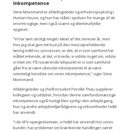
inkompetence
Stine Moesmand er afdelingsleder og erhvervspsykolog i
Human House, og hun har stået i spidsen for mange af de
enormt vigtige, men også svære og dilemmafyldte
opgaver.
”Vi har lært utroligt meget i løbet af det seneste år, men
hvis jeg skal give mit bud på den mest iøjnefaldende
læring indtil nu i processen, er det, at vi som samfund har
måttet erkende, at det, vi troede, vi vidste noget om, vidste
vi intet om. På nuværende tidspunkt er vi som samfund
gået fra at være ubevidst inkompetente til at være
smerteligt bevidste om vores inkompetence,” siger Stine
Moesmand.
Afdelingsleder og chefkonsulent Pernille Thau supplerer
kollegaen og uddyber, hvordan denne samfundsmæssige
inkompetence også hurtigt blev synlig i den arbejdsgang,
hun og andre arbejdsmiljørådgivere og virksomheder hidtil
har anvendt:
”I de APV-spørgeskemaer, vi hidtil har anvendt hos vores
kunder, har problemer om krænkende handlinger været