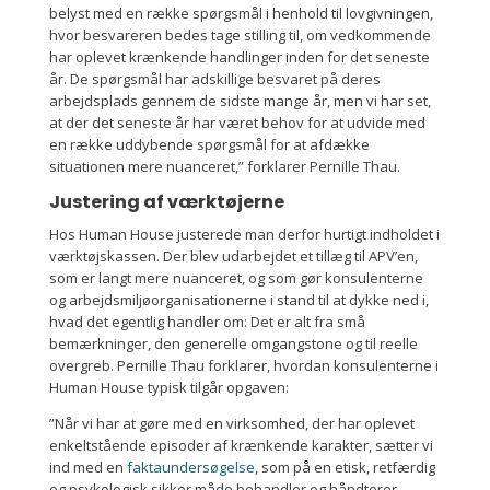
belyst med en række spørgsmål i henhold til lovgivningen,
hvor besvareren bedes tage stilling til, om vedkommende
har oplevet krænkende handlinger inden for det seneste
år. De spørgsmål har adskillige besvaret på deres
arbejdsplads gennem de sidste mange år, men vi har set,
at der det seneste år har været behov for at udvide med
en række uddybende spørgsmål for at afdække
situationen mere nuanceret,” forklarer Pernille Thau.
Justering af værktøjerne
Hos Human House justerede man derfor hurtigt indholdet i
værktøjskassen. Der blev udarbejdet et tillæg til APV’en,
som er langt mere nuanceret, og som gør konsulenterne
og arbejdsmiljøorganisationerne i stand til at dykke ned i,
hvad det egentlig handler om: Det er alt fra små
bemærkninger, den generelle omgangstone og til reelle
overgreb. Pernille Thau forklarer, hvordan konsulenterne i
Human House typisk tilgår opgaven:
”Når vi har at gøre med en virksomhed, der har oplevet
enkeltstående episoder af krænkende karakter, sætter vi
ind med en
faktaundersøgelse
, som på en etisk, retfærdig
og psykologisk sikker måde behandler og håndterer