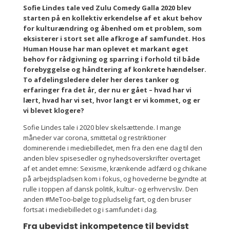
Sofie Lindes tale ved Zulu Comedy Galla 2020 blev
starten på en kollektiv erkendelse af et akut behov
for kulturændring og åbenhed om et problem, som
eksisterer i stort set alle afkroge af samfundet. Hos
Human House har man oplevet et markant øget
behov for rådgivning og sparring i forhold til både
forebyggelse og håndtering af konkrete hændelser.
To afdelingsledere deler her deres tanker og
erfaringer fra det år, der nu er gået – hvad har vi
lært, hvad har vi set, hvor langt er vi kommet, og er
vi blevet klogere?
Sofie Lindes tale i 2020 blev skelsættende. I mange
måneder var corona, smittetal og restriktioner
dominerende i mediebilledet, men fra den ene dag til den
anden blev spisesedler og nyhedsoverskrifter overtaget
af et andet emne: Sexisme, krænkende adfærd og chikane
på arbejdspladsen kom i fokus, og hovederne begyndte at
rulle i toppen af dansk politik, kultur- og erhvervsliv. Den
anden #MeToo-bølge tog pludselig fart, og den bruser
fortsat i mediebilledet og i samfundet i dag.
Fra ubevidst inkompetence til bevidst