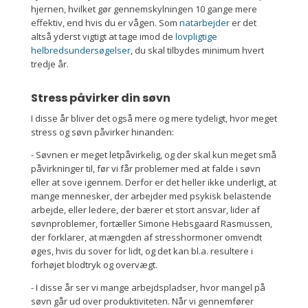
hjernen, hvilket gør gennemskylningen 10 gange mere
effektiv, end hvis du er vågen. Som
natarbejder
er det
altså yderst vigtigt at tage imod de
lovpligtige
helbredsundersøgelser
, du skal tilbydes minimum hvert
tredje år.
Stress påvirker din søvn
I disse år bliver det også mere og mere tydeligt, hvor meget
stress og søvn påvirker hinanden:
- Søvnen er meget letpåvirkelig, og der skal kun meget små
påvirkninger til, før vi får problemer med at falde i søvn
eller at sove igennem. Derfor er det heller ikke underligt, at
mange mennesker, der arbejder med psykisk belastende
arbejde, eller ledere, der bærer et stort ansvar, lider af
søvnproblemer, fortæller Simone Hebsgaard Rasmussen,
der forklarer, at mængden af stresshormoner omvendt
øges, hvis du sover for lidt, og det kan bl.a. resultere i
forhøjet blodtryk og overvægt.
- I disse år ser vi mange arbejdspladser, hvor mangel på
søvn går ud over produktiviteten. Når vi gennemfører