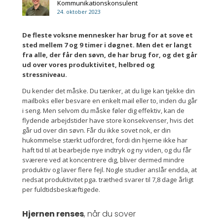
Kommunikationskonsulent
24. oktober 2023
De fleste voksne mennesker har brug for at sove et
sted mellem 7 og 9 timer i døgnet. Men det er langt
fra alle, der får den søvn, de har brug for, og det går
ud over vores produktivitet, helbred og
stressniveau.
Du kender det måske. Du tænker, at du lige kan tjekke din
mailboks eller besvare en enkelt mail eller to, inden du går
i seng. Men selvom du måske føler dig effektiv, kan de
flydende arbejdstider have store konsekvenser, hvis det
går ud over din søvn. Får du ikke sovet nok, er din
hukommelse stærkt udfordret, fordi din hjerne ikke har
haft tid til at bearbejde nye indtryk og ny viden, og du får
sværere ved at koncentrere dig, bliver dermed mindre
produktiv og laver flere fejl. Nogle studier anslår endda, at
nedsat produktivitet pga. træthed svarer til 7,8 dage årligt
per fuldtidsbeskæftigede.
Hjernen renses
, når du sover