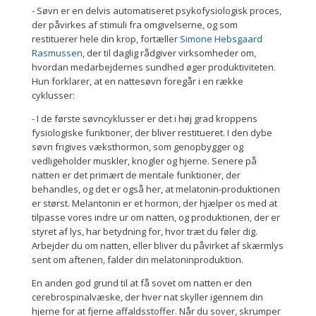
- Søvn er en delvis automatiseret psykofysiologisk proces,
der påvirkes af stimuli fra omgivelserne, og som
restituerer hele din krop, fortæller
Simone Hebsgaard
Rasmussen
, der til daglig rådgiver virksomheder om,
hvordan medarbejdernes sundhed øger produktiviteten.
Hun forklarer, at en nattesøvn foregår i en række
cyklusser:
- I de første søvncyklusser er det i høj grad kroppens
fysiologiske funktioner, der bliver restitueret. I den dybe
søvn frigives væksthormon, som genopbygger og
vedligeholder muskler, knogler og hjerne. Senere på
natten er det primært de mentale funktioner, der
behandles, og det er også her, at melatonin-produktionen
er størst. Melantonin er et hormon, der hjælper os med at
tilpasse vores indre ur om natten, og produktionen, der er
styret af lys, har betydning for, hvor træt du føler dig.
Arbejder du om natten, eller bliver du påvirket af skærmlys
sent om aftenen, falder din melatoninproduktion.
En anden god grund til at få sovet om natten er den
cerebrospinalvæske, der hver nat skyller igennem din
hjerne for at fjerne affaldsstoffer. Når du sover, skrumper