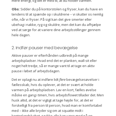
mere energi, og det er med til, at du holder varmen.
Obs:
Sidder du på kontorstolen og fryser, kan du have en
tendens til at spænde op i skuldrene – vi skutter os nemlig
ofte, når vi fryser. På sigt kan det give smerter eller
ubehag i nakke, ryg og skuldre, men det kan du afhjælpe
ved at sørge for at variere dine arbejdsstillinger gennem
hele dagen.
2. Indfør pauser med bevægelse
Aktive pauser er efterhånden udbredt på mange
arbejdspladser. Hvad end det er planken, wall-sit eller
noget helt tredje, så er mange vant til at tage en aktiv
pause i løbet af arbejdsdagen.
Det er oplagt nu at indføre lidt
flere
bevægelsesøvelser i
fællesskab, hvis du oplever, at det er svært at holde
varmen på arbejdspladsen. Lav en kort, fælles øvelse
måske en gang i timen, hvis arbejdsflowet tillader det. Men
husk altid, at det er vigtigt at tage højde for, at det er
forskelligt fra person til person, hvad man er komfortabel
med – ikke alle bryder sig om at squatte midt i
kontorlandskabet, og ikke alle kan være med på en