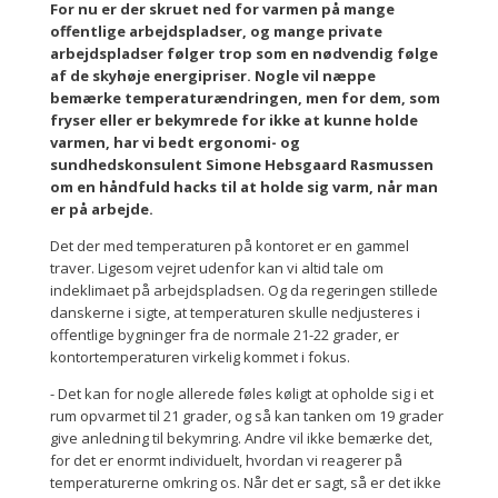
For nu er der skruet ned for varmen på mange
offentlige arbejdspladser, og mange private
arbejdspladser følger trop som en nødvendig følge
af de skyhøje energipriser. Nogle vil næppe
bemærke temperaturændringen, men for dem, som
fryser eller er bekymrede for ikke at kunne holde
varmen, har vi bedt ergonomi- og
sundhedskonsulent Simone Hebsgaard Rasmussen
om en håndfuld hacks til at holde sig varm, når man
er på arbejde.
Det der med temperaturen på kontoret er en gammel
traver. Ligesom vejret udenfor kan vi altid tale om
indeklimaet på arbejdspladsen. Og da regeringen stillede
danskerne i sigte, at temperaturen skulle nedjusteres i
offentlige bygninger fra de normale 21-22 grader, er
kontortemperaturen virkelig kommet i fokus.
- Det kan for nogle allerede føles køligt at opholde sig i et
rum opvarmet til 21 grader, og så kan tanken om 19 grader
give anledning til bekymring. Andre vil ikke bemærke det,
for det er enormt individuelt, hvordan vi reagerer på
temperaturerne omkring os. Når det er sagt, så er det ikke