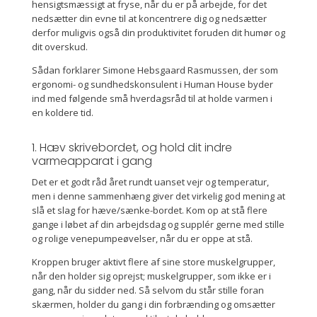
hensigtsmæssigt at fryse, når du er på arbejde, for det
nedsætter din evne til at koncentrere dig og nedsætter
derfor muligvis også din produktivitet foruden dit humør og
dit overskud.
Sådan forklarer Simone Hebsgaard Rasmussen, der som
ergonomi- og sundhedskonsulent i Human House byder
ind med følgende små hverdagsråd til at holde varmen i
en koldere tid.
1. Hæv skrivebordet, og hold dit indre
varmeapparat i gang
Det er et godt råd året rundt uanset vejr og temperatur,
men i denne sammenhæng giver det virkelig god mening at
slå et slag for hæve/sænke-bordet. Kom op at stå flere
gange i løbet af din arbejdsdag og supplér gerne med stille
og rolige venepumpeøvelser, når du er oppe at stå.
Kroppen bruger aktivt flere af sine store muskelgrupper,
når den holder sig oprejst; muskelgrupper, som ikke er i
gang, når du sidder ned. Så selvom du står stille foran
skærmen, holder du gang i din forbrænding og omsætter