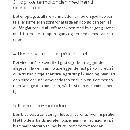
3. Tag ikke termokanden med hen til
skrivebordet
Det er oplagt at tilføre varme udefra med en god kop varm
te eller kaffe. Men sørg for at tage én kop ad gangen, så
du får gåturen ud til kaffemaskinen med hver gang. Det er
med til at holde kroppen i gang og dermed temperaturen
oppe.
4. Hav en varm bluse på kontoret
Det virker måske overflødigt at sige. Men jeg gør det
alligevel. Hav en varm bluse liggende fast på kontoret, så
du altid kan tilføje et ekstra lag til din påklædning. Men lad
den blive der, når arbejdsdagen er slut. Man glemmer så
nemt at tage den med igen, når først den er kommet med
hjem.
5. Pomodoro-metoden
Den blev populær særligt i løbet af corona, hvor inspiration
til at holde arbejdsmoralen oppe hjemme i isolationen på
hjemmekontoret var i høj kurs. Pomodoro-metoden