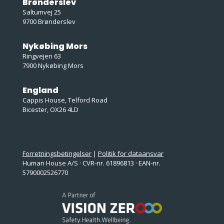
Brønderslev
Saltumvej 25
9700 Brønderslev
Nykøbing Mors
Ringvejen 63
7900 Nykøbing Mors
England
Cappis House, Telford Road
Bicester, OX26 4LD
Forretningsbetingelser
|
Politik for dataansvar
Human House A/S · CVR-nr. 61896813 · EAN-nr.
5790002526770