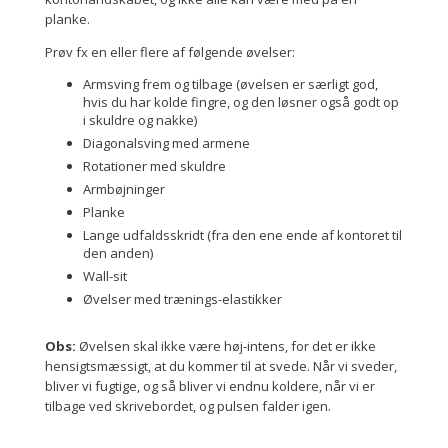
planke.
Prøv fx en eller flere af følgende øvelser:
Armsving frem og tilbage (øvelsen er særligt god,
hvis du har kolde fingre, og den løsner også godt op
i skuldre og nakke)
Diagonalsving med armene
Rotationer med skuldre
Armbøjninger
Planke
Lange udfaldsskridt (fra den ene ende af kontoret til
den anden)
Wall-sit
Øvelser med trænings-elastikker
Obs:
Øvelsen skal ikke være høj-intens, for det er ikke
hensigtsmæssigt, at du kommer til at svede. Når vi sveder,
bliver vi fugtige, og så bliver vi endnu koldere, når vi er
tilbage ved skrivebordet, og pulsen falder igen.