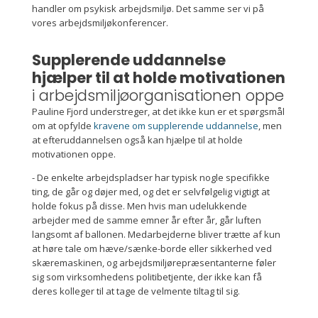
handler om psykisk arbejdsmiljø. Det samme ser vi på
vores arbejdsmiljøkonferencer.
Supplerende uddannelse
hjælper til at holde motivationen
i arbejdsmiljøorganisationen oppe
Pauline Fjord understreger, at det ikke kun er et spørgsmål
om at opfylde
kravene om supplerende uddannelse
, men
at efteruddannelsen også kan hjælpe til at holde
motivationen oppe.
- De enkelte arbejdspladser har typisk nogle specifikke
ting, de går og døjer med, og det er selvfølgelig vigtigt at
holde fokus på disse. Men hvis man udelukkende
arbejder med de samme emner år efter år, går luften
langsomt af ballonen. Medarbejderne bliver trætte af kun
at høre tale om hæve/sænke-borde eller sikkerhed ved
skæremaskinen, og arbejdsmiljørepræsentanterne føler
sig som virksomhedens politibetjente, der ikke kan få
deres kolleger til at tage de velmente tiltag til sig.