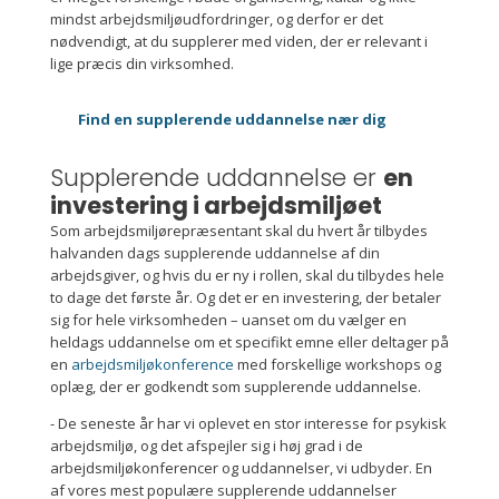
mindst arbejdsmiljøudfordringer, og derfor er det
nødvendigt, at du supplerer med viden, der er relevant i
lige præcis din virksomhed.
Find en supplerende uddannelse nær dig
Supplerende uddannelse er
en
investering i arbejdsmiljøet
Som arbejdsmiljørepræsentant skal du hvert år tilbydes
halvanden dags supplerende uddannelse af din
arbejdsgiver, og hvis du er ny i rollen, skal du tilbydes hele
to dage det første år. Og det er en investering, der betaler
sig for hele virksomheden – uanset om du vælger en
heldags uddannelse om et specifikt emne eller deltager på
en
arbejdsmiljøkonference
med forskellige workshops og
oplæg, der er godkendt som supplerende uddannelse.
- De seneste år har vi oplevet en stor interesse for psykisk
arbejdsmiljø, og det afspejler sig i høj grad i de
arbejdsmiljøkonferencer og uddannelser, vi udbyder. En
af vores mest populære supplerende uddannelser