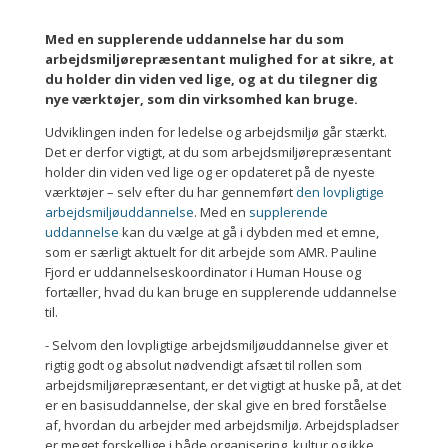
Med en supplerende uddannelse har du som
arbejdsmiljørepræsentant mulighed for at sikre, at
du holder din viden ved lige, og at du tilegner dig
nye værktøjer, som din virksomhed kan bruge​.
Udviklingen inden for ledelse og arbejdsmiljø går stærkt.
Det er derfor vigtigt, at du som arbejdsmiljørepræsentant
holder din viden ved lige og er opdateret på de nyeste
værktøjer – selv efter du har gennemført
den lovpligtige
arbejdsmiljøuddannelse
. Med en
supplerende
uddannelse
kan du vælge at gå i dybden med et emne,
som er særligt aktuelt for dit arbejde som AMR. Pauline
Fjord er uddannelseskoordinator i Human House og
fortæller, hvad du kan bruge en supplerende uddannelse
til.
- Selvom den lovpligtige arbejdsmiljøuddannelse giver et
rigtig godt og absolut nødvendigt afsæt til rollen som
arbejdsmiljørepræsentant, er det vigtigt at huske på, at det
er en basisuddannelse, der skal give en bred forståelse
af, hvordan du arbejder med arbejdsmiljø. Arbejdspladser
er meget forskellige i både organisering, kultur og ikke