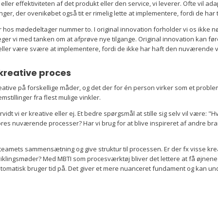
ller effektiviteten af det produkt eller den service, vi leverer. Ofte vil a
nger, der ovenikøbet også tit er rimelig lette at implementere, fordi de ha
er hos mødedeltager nummer to. I original innovation forholder vi os ikke nødv
 leger vi med tanken om at afprøve nye tilgange. Original innovation kan f
er være svære at implementere, fordi de ikke har haft den nuværende 
 kreative proces
ative på forskellige måder, og det der for én person virker som et proble
mstillinger fra flest mulige vinkler.
dt vi er kreative eller ej. Et bedre spørgsmål at stille sig selv vil være: "
 vores nuværende processer? Har vi brug for at blive inspireret af andre br
eamets sammensætning og give struktur til processen. Er der fx visse kr
iklingsmøder? Med MBTI som procesværktøj bliver det lettere at få øjnene
tomatisk bruger tid på. Det giver et mere nuanceret fundament og kan under