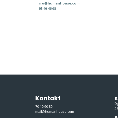
rro@humanhouse.com
93 40 46 08
Kontakt
K
D
70 10 90 80
2
mail@humanhouse.com
A