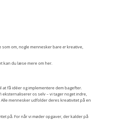
irke som om, nogle mennesker bare
er
kreative,
Det kan du læse mere om her.
l at få idéer og implementere dem bagefter.
eksternaliserer os selv – vi tager noget indre,
. Alle mennesker udfolder deres kreativitet på en
vitet på. For når vi møder opgaver, der kalder på