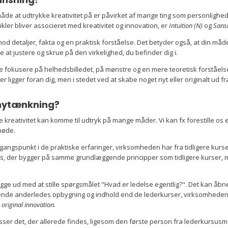
måde at udtrykke kreativitet på er påvirket af mange ting som personlighed
ikler bliver associeret med kreativitet og innovation, er
Intuition (N)
og
Sansn
 mod detaljer, fakta og en praktisk forståelse. Det betyder også, at din måd
ge at justere og skrue på den virkelighed, du befinder dig i.
fte fokusere på helhedsbilledet, på mønstre og en mere teoretisk forståels
r ligger foran dig, men i stedet ved at skabe noget nyt eller originalt ud fr
r nytænkning?
kreativitet kan komme til udtryk på mange måder. Vi kan fx forestille os 
smøde.
ngspunkt i de praktiske erfaringer, virksomheden har fra tidligere kurser
ursus, der bygger på samme grundlæggende principper som tidligere kurser,
e ud med at stille spørgsmålet "Hvad er ledelse egentlig?". Det kan åbne 
nde anderledes opbygning og indhold end de lederkurser, virksomheden t
g
original innovation.
lpasser det, der allerede findes, ligesom den første person fra lederkursus