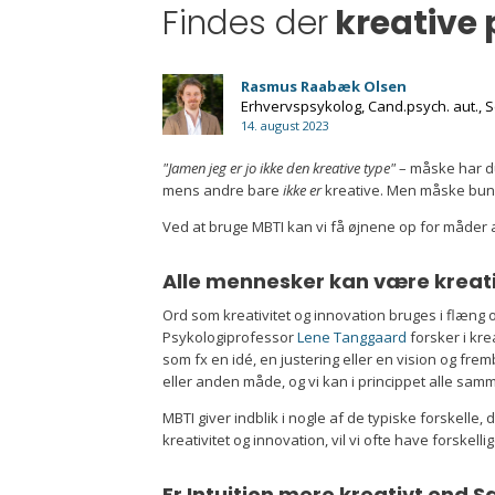
Findes der
kreative 
Rasmus Raabæk Olsen
Erhvervspsykolog
, Cand.psych. aut.
, 
14. august 2023
"Jamen jeg er jo ikke den kreative type"
– måske har du
mens andre bare
ikke er
kreative. Men måske bunder
Ved at bruge MBTI kan vi få øjnene op for måder 
Alle mennesker kan være kreat
​Ord som kreativitet og innovation bruges i flæn
Psykologiprofessor
Lene Tanggaard
forsker i kre
som fx en idé, en justering eller en vision og fr
eller anden måde, og vi kan i princippet alle sam
MBTI giver indblik i nogle af de typiske forskelle
kreativitet og innovation, vil vi ofte have forskellig
Er Intuition mere kreativt end 