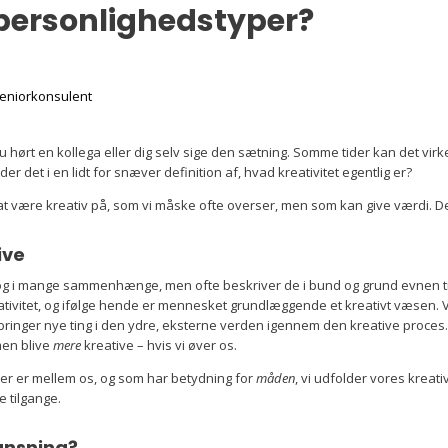
personlighedstyper?
Seniorkonsulent
 hørt en kollega eller dig selv sige den sætning. Somme tider kan det v
 det i en lidt for snæver definition af, hvad kreativitet egentlig er?
at være kreativ på, som vi måske ofte overser, men som kan give værdi. 
ive
g og i mange sammenhænge, men ofte beskriver de i bund og grund evnen ti
ativitet, og ifølge hende er mennesket grundlæggende et kreativt væsen. Vi 
embringer nye ting i den ydre, eksterne verden igennem den kreative proces
men blive
mere
kreative – hvis vi øver os.
, der er mellem os, og som har betydning for
måden
, vi udfolder vores kreati
e tilgange.
Sansning?