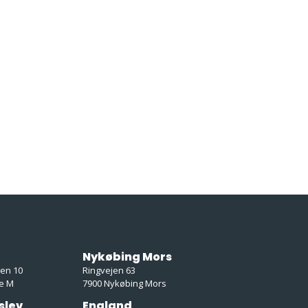
Nykøbing Mors
ken 10
Ringvejen 63
e M
7900 Nykøbing Mors
slev
England