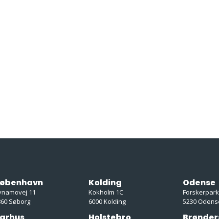
øbenhavn
Kolding
Odense
ynamovej 11
Kokholm 1C
Forskerpar
860 Søborg
6000 Kolding
5230 Odens
arhus
Holstebro
Brønder