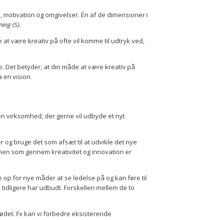
, motivation og omgivelser. Én af de dimensioner i
ing (S)
.
e at være kreativ på ofte vil komme til udtryk ved,
e. Det betyder, at din måde at være kreativ på
a en vision.
en virksomhed, der gerne vil udbyde et nyt
 og bruge det som afsæt til at udvikle det nye
 men som gennem kreativitet og innovation er
op for nye måder at se ledelse på og kan føre til
idligere har udbudt. Forskellen mellem de to
mødet. Fx kan vi forbedre eksisterende