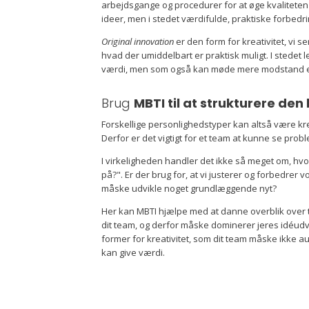
arbejdsgange og procedurer for at øge kvaliteten e
ideer, men i stedet værdifulde, praktiske forbedri
Original innovation
er den form for kreativitet, vi s
hvad der umiddelbart er praktisk muligt. I stedet
værdi, men som også kan møde mere modstand ell
Brug
MBTI til at strukturere den
Forskellige personlighedstyper kan altså være kre
Derfor er det vigtigt for et team at kunne se proble
I virkeligheden handler det ikke så meget om, hvorvi
på?". Er der brug for, at vi justerer og forbedrer
måske udvikle noget grundlæggende nyt?
Her kan MBTI hjælpe med at danne overblik over t
dit team, og derfor måske dominerer jeres idéudv
former for kreativitet, som dit team måske ikke au
kan give værdi.