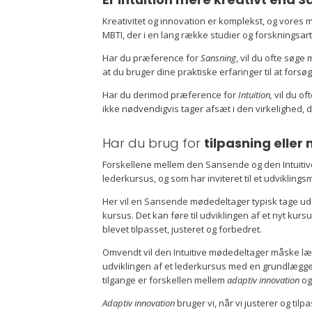
Kreativitet og innovation er komplekst, og vores 
MBTI, der i en lang række studier og forskningsart
Har du præference for
Sansning
, vil du ofte søge
at du bruger dine praktiske erfaringer til at forsø
Har du derimod præference for
Intuition,
vil du o
ikke nødvendigvis tager afsæt i den virkelighed, de
Har du brug for
tilpasning elle
Forskellene mellem den Sansende og den Intuitive 
lederkursus, og som har inviteret til et udvikling
Her vil en Sansende mødedeltager typisk tage udga
kursus. Det kan føre til udviklingen af et nyt k
blevet tilpasset, justeret og forbedret.
Omvendt vil den Intuitive mødedeltager måske lægg
udviklingen af et lederkursus med en grundlægge
tilgange er forskellen mellem
adaptiv innovation
o
Adaptiv innovation
bruger vi, når vi justerer og ti