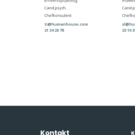
Erhvervspsykolog
Afdeli
Cand.psych.
Cand.p
Chefkonsulent
Chefko
ti@humanhouse.com
sl@hu
21 34 20 78
23 10 3
Kontakt
K