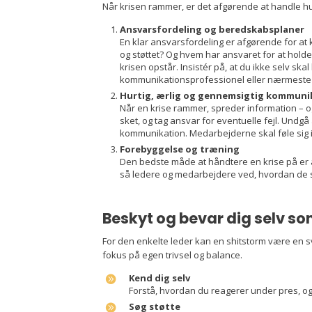
Når krisen rammer, er det afgørende at handle hur
Ansvarsfordeling og beredskabsplaner
En klar ansvarsfordeling er afgørende for at
og støttet? Og hvem har ansvaret for at hol
krisen opstår. Insistér på, at du ikke selv sk
kommunikationsprofessionel eller nærmeste 
Hurtig, ærlig og gennemsigtig kommuni
Når en krise rammer, spreder information – og 
sket, og tag ansvar for eventuelle fejl. Undg
kommunikation. Medarbejderne skal føle sig i
Forebyggelse og træning
Den bedste måde at håndtere en krise på er 
så ledere og medarbejdere ved, hvordan de sk
Beskyt og bevar dig selv so
For den enkelte leder kan en shitstorm være en s
fokus på egen trivsel og balance.
Kend dig selv
Forstå, hvordan du reagerer under pres, o
Søg støtte