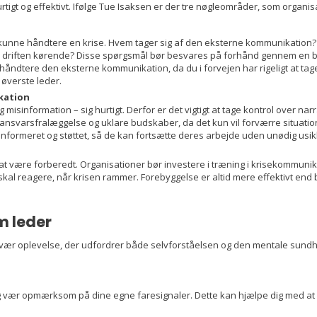
tigt og effektivt. Ifølge Tue Isaksen er der tre nøgleområder, som organis
 kunne håndtere en krise. Hvem tager sig af den eksterne kommunikation?
de driften kørende? Disse spørgsmål bør besvares på forhånd gennem en b
al håndtere den eksterne kommunikation, da du i forvejen har rigeligt at ta
øverste leder.
kation
misinformation – sig hurtigt. Derfor er det vigtigt at tage kontrol over na
å ansvarsfralæggelse og uklare budskaber, da det kun vil forværre situation
nformeret og støttet, så de kan fortsætte deres arbejde uden unødig usi
at være forberedt. Organisationer bør investere i træning i krisekommun
al reagere, når krisen rammer. Forebyggelse er altid mere effektivt end 
m leder
vær oplevelse, der udfordrer både selvforståelsen og den mentale sundhed
g vær opmærksom på dine egne faresignaler. Dette kan hjælpe dig med at