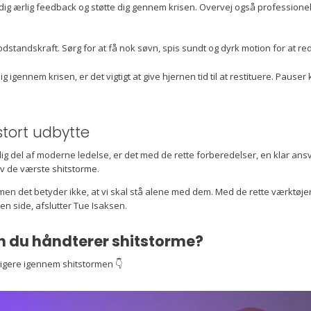
 dig ærlig feedback og støtte dig gennem krisen. Overvej også professionel
standskraft. Sørg for at få nok søvn, spis sundt og dyrk motion for at re
 igennem krisen, er det vigtigt at give hjernen tid til at restituere. Pause
tort udbytte
ig del af moderne ledelse, er det med de rette forberedelser, en klar an
lv de værste shitstorme.
, men det betyder ikke, at vi skal stå alene med dem. Med de rette værktø
side, afslutter Tue Isaksen.
 du håndterer shitstorme?
igere igennem shitstormen 👇