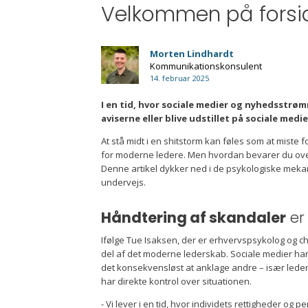
Velkommen på forsi
Morten Lindhardt
Kommunikationskonsulent
14. februar 2025
I en tid, hvor sociale medier og nyhedsstrøm
aviserne eller blive udstillet på sociale med
At stå midt i en shitstorm kan føles som at miste
for moderne ledere. Men hvordan bevarer du overb
Denne artikel dykker ned i de psykologiske meka
undervejs.
Håndtering af skandaler
er
Ifølge Tue Isaksen, der er erhvervspsykolog og chef
del af det moderne lederskab. Sociale medier har
det konsekvensløst at anklage andre – især ledere.
har direkte kontrol over situationen.
- Vi lever i en tid, hvor individets rettigheder og