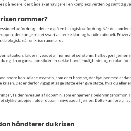
s på ledere, der både skal navigere i en kompleks verden og samtidig være
krisen rammer?
fessionel udfordring – det er også en biologisk udfordring. Når du som led
roppen, der kan gøre det svært at tænke klart og handle rationelt. Erhve
nt biologisk, når en krise rammer os:
given situation, falder niveauet af hormonet serotonin, hvilket gør hjernen
, at du og din organisation sikrer en række handlemuligheder og en plan for
med andre kan udløse oxytocin, som er et hormon, der hjælper med at dæm
isen. Det er derfor vigtigt at søge støtte eller give støtte, hvis du eller e
tninger, falder niveauet af dopamin, som er hjernens belønningshormon. H
t stykke arbejde, falder dopaminniveauet i hjernen. Dette kan føre til, at d
an håndterer du krisen