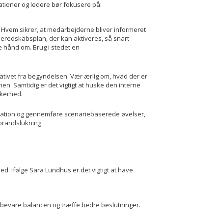
ationer og ledere bør fokusere på:
 Hvem sikrer, at medarbejderne bliver informeret
eredskabsplan, der kan aktiveres, så snart
ge hånd om. Brug i stedet en
rrativet fra begyndelsen. Vær ærlig om, hvad der er
en. Samtidig er det vigtigt at huske den interne
kkerhed.
ikation og gennemføre scenariebaserede øvelser,
brandslukning.
. Ifølge Sara Lundhus er det vigtigt at have
 bevare balancen og træffe bedre beslutninger.