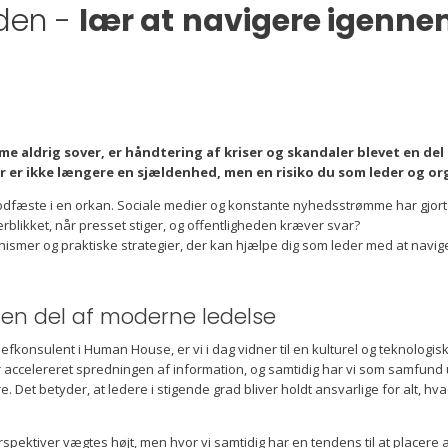
den -
lær at
navigere igenne
me aldrig sover, er håndtering af kriser og skandaler blevet en del
ier er ikke længere en sjældenhed, men en risiko du som leder og org
 fodfæste i en orkan. Sociale medier og konstante nyhedsstrømme har gjort 
likket, når presset stiger, og offentligheden kræver svar?
nismer og praktiske strategier, der kan hjælpe dig som leder med at navi
 en del af moderne ledelse
konsulent i Human House, er vi i dag vidner til en kulturel og teknologisk u
 accelereret spredningen af information, og samtidig har vi som samfund u
 Det betyder, at ledere i stigende grad bliver holdt ansvarlige for alt, hva
 perspektiver vægtes højt, men hvor vi samtidig har en tendens til at placer