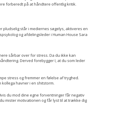
 forberedt på at håndtere offentlig kritik.
er pludselig står i mediernes søgelys, aktiveres en
rvspsykolog og afdelingsleder i Human House Sara
 mere sårbar over for stress. Da du ikke kan
 håndtering. Derved forebygger I, at du som leder
pe stress og fremmer en følelse af tryghed.
n kollega havner i en shitstorm.
vis du mod dine egne forventninger får negativ
u mister motivationen og får lyst til at trække dig