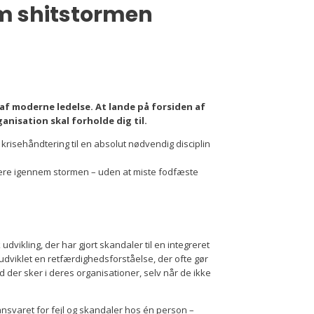
m shitstormen
 af moderne ledelse. At lande på forsiden af
anisation skal forholde dig til.
krisehåndtering til en absolut nødvendig disciplin
gere igennem stormen – uden at miste fodfæste
dvikling, der har gjort skandaler til en integreret
dviklet en retfærdighedsforståelse, der ofte gør
d der sker i deres organisationer, selv når de ikke
e ansvaret for fejl og skandaler hos én person –