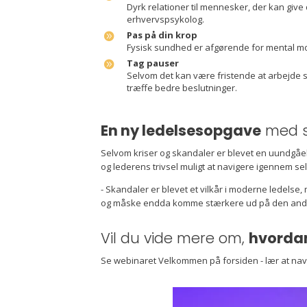
Dyrk relationer til mennesker, der kan give
erhvervspsykolog.
Pas på din krop
Fysisk sundhed er afgørende for mental mod
Tag pauser
Selvom det kan være fristende at arbejde sig
træffe bedre beslutninger.
En ny ledelsesopgave
med s
Selvom kriser og skandaler er blevet en uundgåel
og lederens trivsel muligt at navigere igennem se
- Skandaler er blevet et vilkår i moderne ledelse
og måske endda komme stærkere ud på den anden 
Vil du vide mere om,
hvordan
Se webinaret Velkommen på forsiden - lær at nav