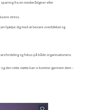
 sparring fra en medierådgiver eller
ducere stress.
r kan hjælpe dig med at bevare overblikket og
svarsfordeling og fokus på både organisationens
jer og den rette støtte kan vi komme igennem dem –