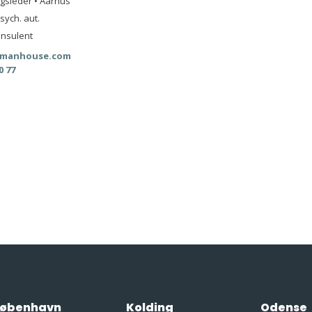
ngsleder • Aarhus
sych. aut.
nsulent
manhouse.com
0 77
øbenhavn
Kolding
Odense