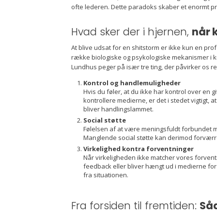
ofte lederen. Dette paradoks skaber et enormt pre
Hvad sker der i hjernen,
når 
At blive udsat for en shitstorm er ikke kun en pro
række biologiske og psykologiske mekanismer i k
Lundhus peger på især tre ting, der påvirker os re
Kontrol og handlemuligheder
Hvis du føler, at du ikke har kontrol over en 
kontrollere medierne, er det i stedet vigtigt
bliver handlingslammet.
Social støtte
Følelsen af at være meningsfuldt forbundet 
Manglende social støtte kan derimod forværre kr
Virkelighed kontra forventninger
Når virkeligheden ikke matcher vores forven
feedback eller bliver hængt ud i medierne for e
fra situationen.
Fra forsiden til fremtiden:
Såd