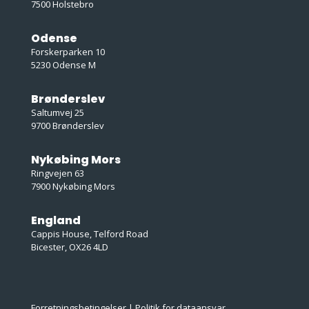
7500 Holstebro
Odense
Forskerparken 10
5230 Odense M
Brønderslev
Saltumvej 25
9700 Brønderslev
Nykøbing Mors
Ringvejen 63
7900 Nykøbing Mors
England
Cappis House, Telford Road
Bicester, OX26 4LD
Forretningsbetingelser
|
Politik for dataansvar