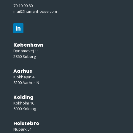
70 10 90 80
mail@humanhouse.com
København
Dynamovej 11
2860 Søborg
Aarhus
Klokhøjen 4
8200 Aarhus N
Kolding
Kokholm 1C
6000 Kolding
Holstebro
Nupark 51