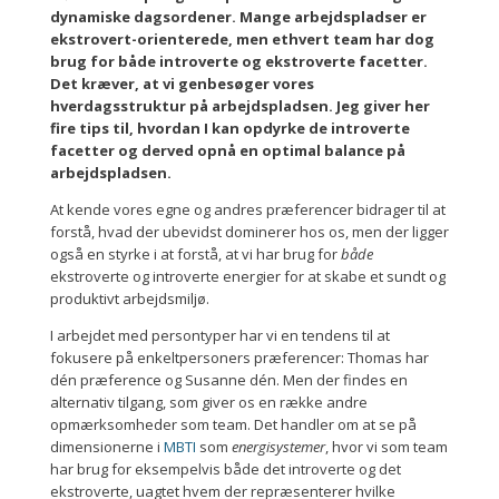
dynamiske dagsordener. Mange arbejdspladser er
ekstrovert-orienterede, men ethvert team har dog
brug for både introverte og ekstroverte facetter.
Det kræver, at vi genbesøger vores
hverdagsstruktur på arbejdspladsen. Jeg giver her
fire tips til, hvordan I kan opdyrke de introverte
facetter og derved opnå en optimal balance på
arbejdspladsen.
At kende vores egne og andres præferencer bidrager til at
forstå, hvad der ubevidst dominerer hos os, men der ligger
også en styrke i at forstå, at vi har brug for
både
ekstroverte og introverte energier for at skabe et sundt og
produktivt arbejdsmiljø.
I arbejdet med persontyper har vi en tendens til at
fokusere på enkeltpersoners præferencer: Thomas har
dén præference og Susanne dén. Men der findes en
alternativ tilgang, som giver os en række andre
opmærksomheder som team. Det handler om at se på
dimensionerne i
MBTI
som
energisystemer
, hvor vi som team
har brug for eksempelvis både det introverte og det
ekstroverte, uagtet hvem der repræsenterer hvilke