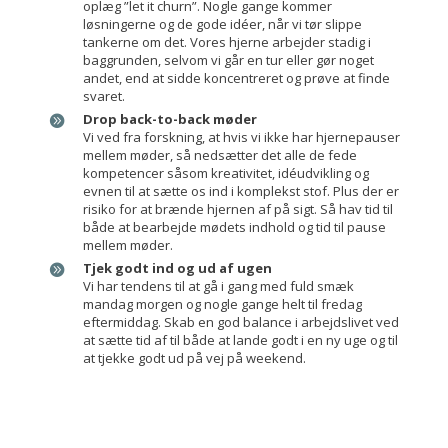
oplæg ”let it churn”. Nogle gange kommer
løsningerne og de gode idéer, når vi tør slippe
tankerne om det. Vores hjerne arbejder stadig i
baggrunden, selvom vi går en tur eller gør noget
andet, end at sidde koncentreret og prøve at finde
svaret.
Drop back-to-back møder
Vi ved fra forskning, at hvis vi ikke har hjernepauser
mellem møder, så nedsætter det alle de fede
kompetencer såsom kreativitet, idéudvikling og
evnen til at sætte os ind i komplekst stof. Plus der er
risiko for at brænde hjernen af på sigt. Så hav tid til
både at bearbejde mødets indhold og tid til pause
mellem møder.
Tjek godt ind og ud af ugen
Vi har tendens til at gå i gang med fuld smæk
mandag morgen og nogle gange helt til fredag
eftermiddag. Skab en god balance i arbejdslivet ved
at sætte tid af til både at lande godt i en ny uge og til
at tjekke godt ud på vej på weekend.