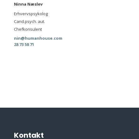
Ninna Næslev
Erhvervspsykolog
Cand.psych. aut.
Chefkonsulent
nin@humanhouse.com
28 73 58 71
Kontakt