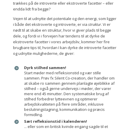
trækkes på de introverte eller ekstroverte facetter – eller
endda lidt fra begge?
Vejen til at udnytte det potentiale og den energi, som ligger
i både det ekstroverte og introverte, er via
struktur
. Vi er
nødt til at skabe en struktur, hvor vi giver plads til begge
dele, og fordi vi i forvejen har tendens til at dyrke de
ekstroverte facetter i vores arbejdsliv, kommer her fire
brugbare tips til, hvordan I kan dyrke de introverte facetter
og udnytte mulighederne, de giver:
Dyrk stilhed sammen!
Start møder med refleksionstid og vær stille
sammen. Prøv fx Silent Co-creation, der handler om
at skabe ro sammen gennem planlagte øjeblikke af
stilhed – også gerne undervejs i møder, der varer
mere end 45 minutter. Den systematiske brug af
stilhed forbedrer lytteevnen og optimerer
arbejdskvaliteten på flere områder, inklusive
beslutningstagning, kommunikation og præcis
formidling.
Sæt refleksionstid i kalenderen!
... eller som en britisk kvinde engang sagde til et