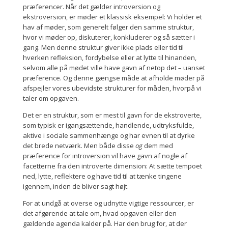
præferencer. Når det gælder introversion og
ekstroversion, er møder et klassisk eksempel: Vi holder et
hav af møder, som generelt følger den samme struktur,
hvor vi møder op, diskuterer, konkluderer og så sætter i
gang. Men denne struktur giver ikke plads eller tid til
hverken refleksion, fordybelse eller at lytte til hinanden,
selvom alle på mødet ville have gavn af netop det – uanset
præference. Og denne gængse måde at afholde møder på
afspejler vores ubevidste strukturer for måden, hvorpå vi
taler om opgaven.
Det er en struktur, som er mest til gavn for de ekstroverte,
som typisk er igangsættende, handlende, udtryksfulde,
aktive i sociale sammenhænge og har evnen til at dyrke
det brede netværk. Men både disse
og
dem med
præference for introversion vil have gavn af nogle af
facetterne fra den introverte dimension: At sætte tempoet
ned, lytte, reflektere og have tid til at tænke tingene
igennem, inden de bliver sagt højt.
For at undgå at overse og udnytte vigtige ressourcer, er
det afgørende at tale om, hvad opgaven eller den
gældende agenda kalder på. Har den brug for, at der