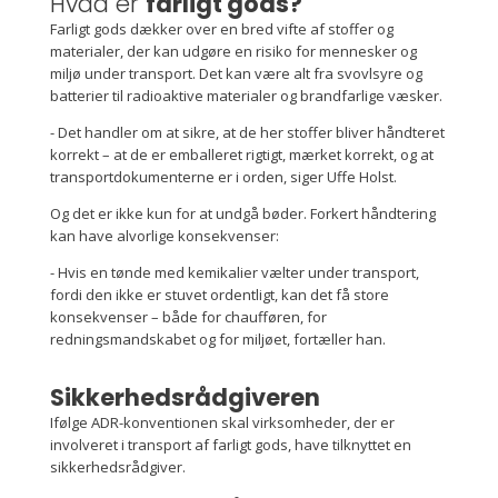
Hvad er
farligt gods?
Farligt gods dækker over en bred vifte af stoffer og
materialer, der kan udgøre en risiko for mennesker og
miljø under transport. Det kan være alt fra svovlsyre og
batterier til radioaktive materialer og brandfarlige væsker.
- Det handler om at sikre, at de her stoffer bliver håndteret
korrekt – at de er emballeret rigtigt, mærket korrekt, og at
transportdokumenterne er i orden, siger Uffe Holst.
Og det er ikke kun for at undgå bøder. Forkert håndtering
kan have alvorlige konsekvenser:
- Hvis en tønde med kemikalier vælter under transport,
fordi den ikke er stuvet ordentligt, kan det få store
konsekvenser – både for chaufføren, for
redningsmandskabet og for miljøet, fortæller han.
Sikkerhedsrådgiveren
Ifølge ADR-konventionen skal virksomheder, der er
involveret i transport af farligt gods, have tilknyttet en
sikkerhedsrådgiver.