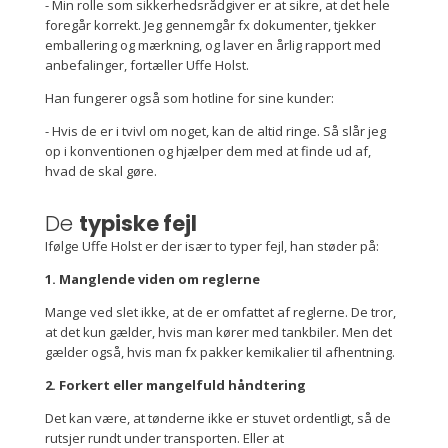
- Min rolle som sikkerhedsrådgiver er at sikre, at det hele
foregår korrekt. Jeg gennemgår fx dokumenter, tjekker
emballering og mærkning, og laver en årlig rapport med
anbefalinger, fortæller Uffe Holst.
Han fungerer også som hotline for sine kunder:
- Hvis de er i tvivl om noget, kan de altid ringe. Så slår jeg
op i konventionen og hjælper dem med at finde ud af,
hvad de skal gøre.
De
typiske fejl
Ifølge Uffe Holst er der især to typer fejl, han støder på:
1. Manglende viden om reglerne
Mange ved slet ikke, at de er omfattet af reglerne. De tror,
at det kun gælder, hvis man kører med tankbiler. Men det
gælder også, hvis man fx pakker kemikalier til afhentning.
2. Forkert eller mangelfuld håndtering
Det kan være, at tønderne ikke er stuvet ordentligt, så de
rutsjer rundt under transporten. Eller at