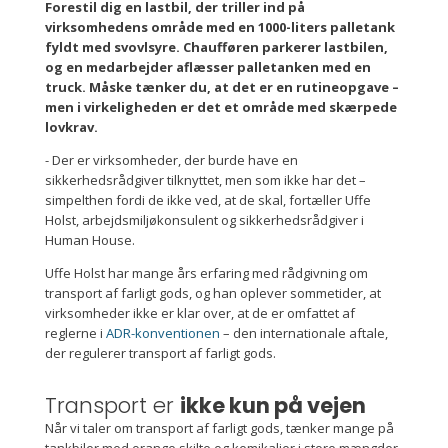
Forestil dig en lastbil, der triller ind på
virksomhedens område med en 1000-liters palletank
fyldt med svovlsyre. Chaufføren parkerer lastbilen,
og en medarbejder aflæsser palletanken med en
truck. Måske tænker du, at det er en rutineopgave –
men i virkeligheden er det et område med skærpede
lovkrav.
- Der er virksomheder, der burde have en
sikkerhedsrådgiver tilknyttet, men som ikke har det –
simpelthen fordi de ikke ved, at de skal, fortæller Uffe
Holst, arbejdsmiljøkonsulent og sikkerhedsrådgiver i
Human House.
Uffe Holst har mange års erfaring med rådgivning om
transport af farligt gods, og han oplever sommetider, at
virksomheder ikke er klar over, at de er omfattet af
reglerne i
ADR-konventionen
– den internationale aftale,
der regulerer transport af farligt gods.
Transport er
ikke kun på vejen
Når vi taler om transport af farligt gods, tænker mange på