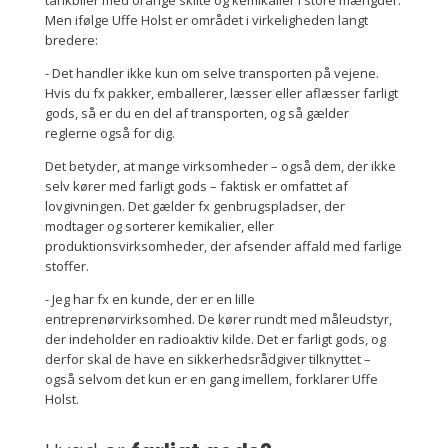
tankbiler med orange skilte og kemikalier i store mængder.
Men ifølge Uffe Holst er området i virkeligheden langt
bredere:
- Det handler ikke kun om selve transporten på vejene.
Hvis du fx pakker, emballerer, læsser eller aflæsser farligt
gods, så er du en del af transporten, og så gælder
reglerne også for dig.
Det betyder, at mange virksomheder – også dem, der ikke
selv kører med farligt gods – faktisk er omfattet af
lovgivningen. Det gælder fx genbrugspladser, der
modtager og sorterer kemikalier, eller
produktionsvirksomheder, der afsender affald med farlige
stoffer.
- Jeg har fx en kunde, der er en lille
entreprenørvirksomhed. De kører rundt med måleudstyr,
der indeholder en radioaktiv kilde. Det er farligt gods, og
derfor skal de have en sikkerhedsrådgiver tilknyttet –
også selvom det kun er en gang imellem, forklarer Uffe
Holst.