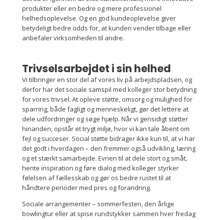
produkter eller en bedre og mere professionel
helhedsoplevelse. Og en god kundeoplevelse giver
betydeligt bedre odds for, at kunden vender tilbage eller
anbefaler virksomheden til andre.
Trivselsarbejdet i sin helhed
Vi tilbringer en stor del af vores liv på arbejdspladsen, og
derfor har det sociale samspil med kolleger stor betydning
for vores trivsel. At opleve støtte, omsorg og mulighed for
sparring, både fagligt og menneskeligt, gør det lettere at
dele udfordringer og søge hjælp. Når vi gensidigt støtter
hinanden, opstår et trygt miljø, hvor vi kan tale åbent om
fejl og succeser. Social støtte bidrager ikke kun til, at vi har
det godt i hverdagen – den fremmer også udvikling, læring
og et stærkt samarbejde. Evnen til at dele stort og småt,
hente inspiration og føre dialog med kolleger styrker
følelsen af fællesskab og gør os bedre rustet til at
håndtere perioder med pres og forandring.
Sociale arrangementer – sommerfesten, den årlige
bowlingtur eller at spise rundstykker sammen hver fredag