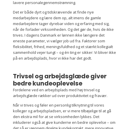
lavere personalegennemstrømning.
Det er både dyrt og tidskrævende at finde nye
medarbejdere og lære dem op, alt imens de gamle
medarbejdere tager dyrebar viden og erfaring med sig,
når de forlader virksomheden. Og det gør de, hvis de ikke
trives. I dagens Danmark er lønnen ikke længere det
eneste parameter, vi vælger job ud fra. Faktorer som
fleksibilitet, frihed, meningsfuldhed og et stærkt kollegialt
sammenhold vejer tungt – og én ting er sikker: Vi bliver ikke
på en arbejdsplads, hvor vi ikke har det godt.
Trivsel og arbejdsglæde giver
bedre kundeoplevelse
Fordelene ved en arbejdsplads med høj trivsel og
arbejdsglæde rækker ud over produktivitet og fravær.
Når vi trives og føler en personlig tilknytning til vores
kolleger og arbejdspladsen, er vi mere tilbøjelige til at gå
den ekstra mil for at se virksomheden lykkes. Det
inkluderer også at give kunderne en bedre oplevelse – om
det så er igennem direkte kundekontakt, mere innovative