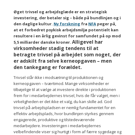
Øget trivsel og arbejdsglæde er en strategisk
investering, der betaler sig – både på bundlinjen og i
den daglige kultur.
Ny forskning
fra
NFA
peger på,
at et forbedret psykisk arbejdsmiljø potentielt kan
resultere i en årlig gevinst for samfundet på op mod
Alligevel har
5,5 milliarder danske kroner.
virksomheder stadig tendens til at
betragte trivsel på arbejdet som noget, der
er adskilt fra selve kerneopgaven – men
den tankegang er forældet.
Trivsel står ikke i modsætning til produktionen og
kerneopgaven – tværtimod. Mange virksomheder er
tilbøjelige til at vælge at investere direkte i produktionen
frem for i medarbejdernes trivsel, hvis de får valget, men i
virkeligheden er det ikke et valg, du kan skille ad. God
trivsel på arbejdspladsen er nemlig fundamentet for en
effektiv arbejdsplads, hvor bundlinjen styrkes gennem
engagerede, produktive og tilstedeværende
medarbejdere. Investeringen i medarbejdernes
velbefindende viser sig hurtigt i form af færre sygedage og