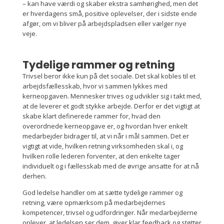
– kan have værdi og skaber ekstra samhørighed, men det
er hverdagens små, positive oplevelser, der i sidste ende
afgør, om vi bliver på arbejdspladsen eller vælger nye
veje.
Tydelige rammer og retning
Trivsel beror ikke kun på det sociale. Det skal kobles til et
arbejdsfællesskab, hvor vi sammen lykkes med
kerneopgaven. Mennesker trives og udvikler sig i takt med,
at de leverer et godt stykke arbejde. Derfor er det vigtigt at
skabe klart definerede rammer for, hvad den
overordnede kerneopgave er, og hvordan hver enkelt
medarbejder bidrager til, at vi når i mål sammen. Det er
vigtigt at vide, hvilken retning virksomheden skal i, og
hvilken rolle lederen forventer, at den enkelte tager
individuelt og i fællesskab med de øvrige ansatte for at nå
derhen.
God ledelse handler om at sætte tydelige rammer og
retning, være opmærksom på medarbejdernes
kompetencer, trivsel og udfordringer. Når medarbejderne
oplever, at ledelsen ser dem, giver klar feedback og støtter