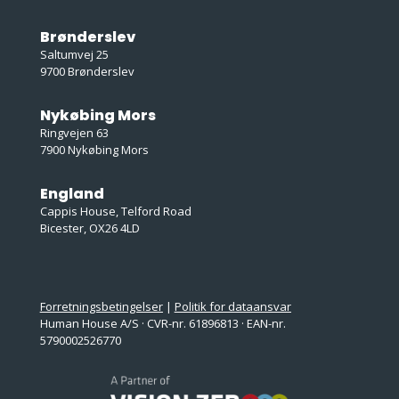
Brønderslev
Saltumvej 25
9700 Brønderslev
Nykøbing Mors
Ringvejen 63
7900 Nykøbing Mors
England
Cappis House, Telford Road
Bicester, OX26 4LD
Forretningsbetingelser
|
Politik for dataansvar
Human House A/S · CVR-nr. 61896813 · EAN-nr.
5790002526770