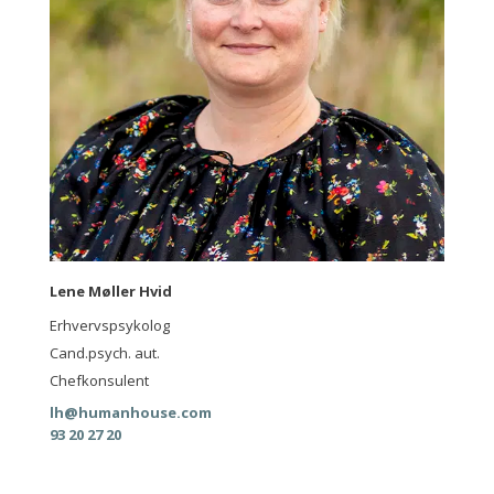
Lene Møller Hvid
Erhvervspsykolog
Cand.psych. aut.
Chefkonsulent
lh@humanhouse.com
93 20 27 20