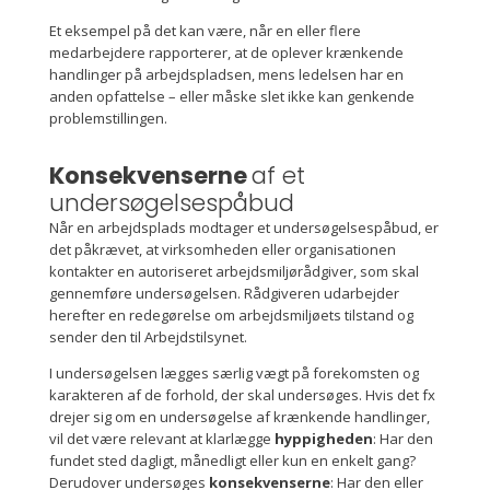
Et eksempel på det kan være, når en eller flere
medarbejdere rapporterer, at de oplever krænkende
handlinger på arbejdspladsen, mens ledelsen har en
anden opfattelse – eller måske slet ikke kan genkende
problemstillingen.
Konsekvenserne
af et
undersøgelsespåbud
Når en arbejdsplads modtager et undersøgelsespåbud, er
det påkrævet, at virksomheden eller organisationen
kontakter en autoriseret arbejdsmiljørådgiver, som skal
gennemføre undersøgelsen. Rådgiveren udarbejder
herefter en redegørelse om arbejdsmiljøets tilstand og
sender den til Arbejdstilsynet.
I undersøgelsen lægges særlig vægt på forekomsten og
karakteren af de forhold, der skal undersøges. Hvis det fx
drejer sig om en undersøgelse af krænkende handlinger,
vil det være relevant at klarlægge
hyppigheden
: Har den
fundet sted dagligt, månedligt eller kun en enkelt gang?
Derudover undersøges
konsekvenserne
: Har den eller