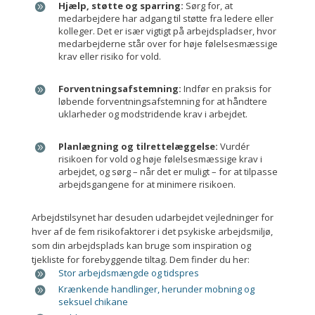
Hjælp, støtte og sparring:
Sørg for, at
medarbejdere har adgang til støtte fra ledere eller
kolleger. Det er især vigtigt på arbejdspladser, hvor
medarbejderne står over for høje følelsesmæssige
krav eller risiko for vold.
Forventningsafstemning:
Indfør en praksis for
løbende forventningsafstemning for at håndtere
uklarheder og modstridende krav i arbejdet.
Planlægning og tilrettelæggelse:
Vurdér
risikoen for vold og høje følelsesmæssige krav i
arbejdet, og sørg – når det er muligt – for at tilpasse
arbejdsgangene for at minimere risikoen.
Arbejdstilsynet har desuden udarbejdet vejledninger for
hver af de fem risikofaktorer i det psykiske arbejdsmiljø,
som din arbejdsplads kan bruge som inspiration og
tjekliste for forebyggende tiltag. Dem finder du her:
Stor arbejdsmængde og tidspres
Krænkende handlinger, herunder mobning og
seksuel chikane