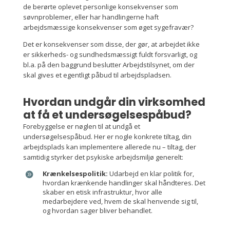
de berørte oplevet personlige konsekvenser som
søvnproblemer, eller har handlingerne haft
arbejdsmæssige konsekvenser som øget sygefravær?
Det er konsekvenser som disse, der gør, at arbejdet ikke
er sikkerheds- og sundhedsmæssigt fuldt forsvarligt, og
bl.a. på den baggrund beslutter Arbejdstilsynet, om der
skal gives et egentligt påbud til arbejdspladsen.
Hvordan undgår din virksomhed
at få et undersøgelsespåbud?
Forebyggelse er nøglen til at undgå et
undersøgelsespåbud. Her er nogle konkrete tiltag, din
arbejdsplads kan implementere allerede nu – tiltag, der
samtidig styrker det psykiske arbejdsmiljø generelt:
Krænkelsespolitik:
Udarbejd en klar politik for,
hvordan krænkende handlinger skal håndteres. Det
skaber en etisk infrastruktur, hvor alle
medarbejdere ved, hvem de skal henvende sig til,
og hvordan sager bliver behandlet.