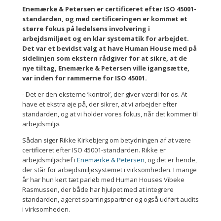
Enemærke & Petersen er certificeret efter ISO 45001-
standarden, og med certificeringen er kommet et
større fokus på ledelsens involvering i
arbejdsmiljøet og en klar systematik for arbejdet.
Det var et bevidst valg at have Human House med på
sidelinjen som ekstern rådgiver for at sikre, at de
nye tiltag, Enemærke & Petersen ville igangsætte,
var inden for rammerne for ISO 45001.
- Det er den eksterne ’kontrol’, der giver værdi for os. At
have et ekstra øje på, der sikrer, at vi arbejder efter
standarden, og at vi holder vores fokus, når det kommer til
arbejdsmiljø.
Sådan siger Rikke Kirkebjerg om betydningen af at være
certificeret efter ISO 45001-standarden. Rikke er
arbejdsmiljøchef i
Enemærke & Petersen
, og det er hende,
der står for arbejdsmiljøsystemet i virksomheden. I mange
år har hun kørt tæt parløb med Human Houses Vibeke
Rasmussen, der både har hjulpet med at integrere
standarden, ageret sparringspartner og også udført audits
i virksomheden.