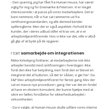
- Den sparring, jeg har fået fra Human House, har været
vigtig for mig og for Enemærke & Petersen. Vi er meget
interesserede i at passe på vores medarbejdere. Det er
bare nemmest, når vi har sat rammerne ud fra
certificeringsstandarden, og alle dermed kender
spillereglerne. Men der er også aspektet i forhold til de
kunder, der i deres udbud stiller et krav om, at vi er
arbejdsmiljøcertificerede. Hvis vi ikke var det, ville vi altså
gå glip af at byde på de opgaver.
I tæt
samarbejde om integrationen
Rikke Kirkebjerg forklarer, at medarbejderne nok ikke
arbejder bevidst med certificeringen i hverdagen. Ikke
fordi den ikke har betydning, men fordi den er blevet en
integreret del af kulturen, så det ’er sådan, vi gør her’. Da
E&P blev arbejdsmiljøcertificeret for første gang, blev der
sat en masse nye procedurer i gang. Her var det en fordel
at have en ekstern konsulent, der kunne hjælpe med at
sikre en fælles forståelse for sikkerhedsarbejdet i
virksomheden:
- Da vi valgte, at Human House skulle udføre vores interne