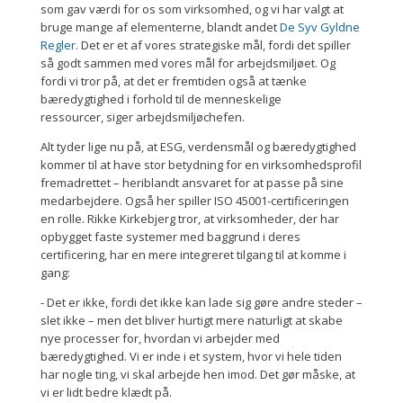
som gav værdi for os som virksomhed, og vi har valgt at
bruge mange af elementerne, blandt andet
De Syv Gyldne
Regler
. Det er et af vores strategiske mål, fordi det spiller
så godt sammen med vores mål for arbejdsmiljøet. Og
fordi vi tror på, at det er fremtiden også at tænke
bæredygtighed i forhold til de menneskelige
ressourcer, siger arbejdsmiljøchefen.
Alt tyder lige nu på, at ESG, verdensmål og bæredygtighed
kommer til at have stor betydning for en virksomhedsprofil
fremadrettet – heriblandt ansvaret for at passe på sine
medarbejdere. Også her spiller ISO 45001-certificeringen
en rolle. Rikke Kirkebjerg tror, at virksomheder, der har
opbygget faste systemer med baggrund i deres
certificering, har en mere integreret tilgang til at komme i
gang:
- Det er ikke, fordi det ikke kan lade sig gøre andre steder –
slet ikke – men det bliver hurtigt mere naturligt at skabe
nye processer for, hvordan vi arbejder med
bæredygtighed. Vi er inde i et system, hvor vi hele tiden
har nogle ting, vi skal arbejde hen imod. Det gør måske, at
vi er lidt bedre klædt på.