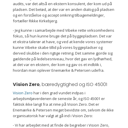
audits, var det altså en ekstern konsulent, der kom ud på
pladsen. Det betød, at der var en anden dialog på pladsen
og en forståelse og accept omkring tilbagemeldinger,
fortæller Rikke Kirkebjerg.
- Jeg kunne i samarbejde med Vibeke rette virksomhedens
fokus, så hun kunne bruge det på byggepladsen. Det var
et ekstra talerør at have, og ved at kende vores systemer
kunne Vibeke skabe tillid på vores byggepladser og
derved skubbe i den rigtige retning. Det samme gjorde sig
gældende på ledelsesniveau, hvor det gav en lydhørhed,
at det var en ekstern, der kom og gav os et indblik i,
hvordan man oplever Enemærke & Petersen udefra.
Vision Zero
, bæredygtighed og ISO 45001
Vision Zero
har i den grad vundet indpas i
arbejdsmiljøverdenen de seneste år, og ISO 45001 er
faktisk ikke langt fra at rime på Vision Zero. Det er
Enemærke & Petersen meget bevidste om, selvom de ikke
organisatorisk har valgt at gå ind i Vision Zero:
- Vi har arbejdet med at finde de begreber i Vision Zero,