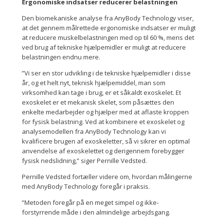
Ergonomiske indsatser reducerer belastningen
Den biomekaniske analyse fra AnyBody Technology viser,
at det gennem målrettede ergonomiske indsatser er muligt
at reducere muskelbelastningen med op til 60 %, mens det
ved brug af tekniske hjælpemidler er muligt at reducere
belastningen endnu mere.
”Vi ser en stor udvikling i de tekniske hjælpemidler i disse
år, og et helt nyt, teknisk hjælpemiddel, man som
virksomhed kan tage i brug, er et såkaldt exoskelet. Et
exoskelet er et mekanisk skelet, som påsættes den
enkelte medarbejder og hjælper med at aflaste kroppen
for fysisk belastning. Ved at kombinere et exoskelet og
analysemodellen fra AnyBody Technology kan vi
kvalificere brugen af exoskeletter, så vi sikrer en optimal
anvendelse af exoskelettet og derigennem forebygger
fysisk nedslidning,” siger Pernille Vedsted.
Pernille Vedsted fortæller videre om, hvordan målingerne
med AnyBody Technology foregår i praksis.
”Metoden foregår på en meget simpel og ikke-
forstyrrende måde i den almindelige arbejdsgang.