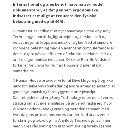
International og anerkendt matematisk model
dokumenterer, at det gennem ergonomiske
indsatser er muligt at reducere den fysiske
belastning med op til 60 %.
Human House indleder et nyt samarbejde med AnyBody
Technology, som til dagligt arbejder og forsker i løft og
belastninger af kroppens muskler og led. Ved at simulere
kroppens belastning med en avanceret computermodel er
det muligt at påvise effekten af tekniske hjælpemidler og
andre ergonomiske indsatser. Direktør Pernille Vedsted
fortæller her, hvorfor Human House indleder et nyt
samarbejde.
”I Human House brænder vi for at blive klogere på og ikke
mindst hjælpe virksomheder og andre arbejdspladser til et
godt ergonomisk og forebyggende arbejdsmiljø.
Samarbejdet med AnyBody Technology er en del af vores
strategi om at være ambitiøse på anvendt faglighed, hvor
vi binder videnskabelig viden og metoder sammen med
hverdagens praksis hos vores kunder. Ved at anvende
forskning og teknologi fra AnyBody Technology, sammen
med vores rådgivning om ergonomiske og forebyggende