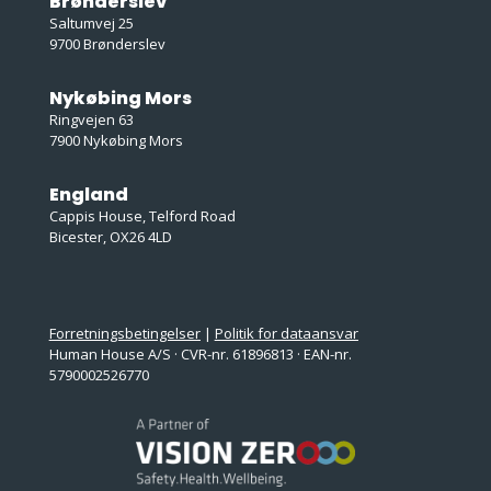
Brønderslev
Saltumvej 25
9700 Brønderslev
Nykøbing Mors
Ringvejen 63
7900 Nykøbing Mors
England
Cappis House, Telford Road
Bicester, OX26 4LD
Forretningsbetingelser
|
Politik for dataansvar
Human House A/S · CVR-nr. 61896813 · EAN-nr.
5790002526770