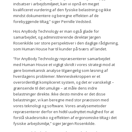
indsatser i arbejdsmiljøet, kan vi opnå en meget
kvalificeret vurdering af den fysiske belastning og ikke
mindst dokumentere og beregne effekten af de
forebyggende tiltag,” siger Pernille Vedsted.
Hos AnyBody Technology er man også glade for
samarbejdet, og administrerende direktør Jørgen
Rosenkilde ser store perspektiver i den daglige rådgivning,
som Human House har til kunder på tværs af landet.
”For AnyBody Technology repræsenterer samarbejdet
med Human House et vigtigt skridt i vores strategi mod at
gøre biomekanisk analyse tilgængelig som løsning af
hverdagens problemer. Menneskekroppen er et
overordentligt kompliceret system, og det er vanskeligt –
grænsende til det umulige – at måle dens indre
belastninger direkte. Ikke desto mindre er det disse
belastninger, vi kan beregne med stor præcision med
vores teknologi og software. Vores analysemetoder
repræsenterer derfor en hidtil uudnyttet mulighed for at
forstå skadesrisiko og effekten af ergonomiske tiltag i det
fysiske arbejdsmiljø,” siger Jørgen Rosenkilde.